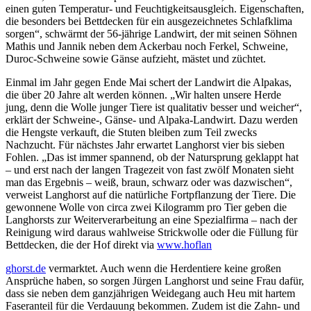
einen guten Temperatur- und Feuchtigkeitsausgleich. Eigenschaften,
die besonders bei Bettdecken für ein ausgezeichnetes Schlafklima
sorgen“, schwärmt der 56-jährige Landwirt, der mit seinen Söhnen
Mathis und Jannik neben dem Ackerbau noch Ferkel, Schweine,
Duroc-Schweine sowie Gänse aufzieht, mästet und züchtet.
Einmal im Jahr gegen Ende Mai schert der Landwirt die Alpakas,
die über 20 Jahre alt werden können. „Wir halten unsere Herde
jung, denn die Wolle junger Tiere ist qualitativ besser und weicher“,
erklärt der Schweine-, Gänse- und Alpaka-Landwirt. Dazu werden
die Hengste verkauft, die Stuten bleiben zum Teil zwecks
Nachzucht. Für nächstes Jahr erwartet Langhorst vier bis sieben
Fohlen. „Das ist immer spannend, ob der Natursprung geklappt hat
– und erst nach der langen Tragezeit von fast zwölf Monaten sieht
man das Ergebnis – weiß, braun, schwarz oder was dazwischen“,
verweist Langhorst auf die natürliche Fortpflanzung der Tiere. Die
gewonnene Wolle von circa zwei Kilogramm pro Tier geben die
Langhorsts zur Weiterverarbeitung an eine Spezialfirma – nach der
Reinigung wird daraus wahlweise Strickwolle oder die Füllung für
Bettdecken, die der Hof direkt via
www.hoflan
ghorst.de
vermarktet. Auch wenn die Herdentiere keine großen
Ansprüche haben, so sorgen Jürgen Langhorst und seine Frau dafür,
dass sie neben dem ganzjährigen Weidegang auch Heu mit hartem
Faseranteil für die Verdauung bekommen. Zudem ist die Zahn- und