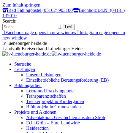
Zum Inhalt springen
Bad Fallingbostel (05162) 903100
Buchholz i.d.N. (04181)
135010
Search:
Facebook page opens in new window
Instagram page opens in
new window
lv-lueneburger-heide.de
Landvolk Kreisverband Lüneburger Heide
Startseite
Leistungen
Unsere Leistungen
Einzelbetriebliche Beratungsförderung (EB)
Bildungsarbeit
Lern- und Praxisangebote
Transparenz schaffen
Treckerprojekt in Kindergärten
Blühprojekt in Grundschulen
Projekte und Aktionen
Adventaktion: Geschichten aus dem Stroh
Echt Grün – Eure Landwirte
Heideaction