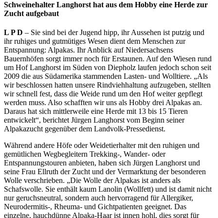
Schweinehalter Langhorst hat aus dem Hobby eine Herde zur
Zucht aufgebaut
L P D
– Sie sind bei der Jugend hipp, ihr Aussehen ist putzig und
ihr ruhiges und gutmütiges Wesen dient dem Menschen zur
Entspannung: Alpakas. Ihr Anblick auf Niedersachsens
Bauernhöfen sorgt immer noch für Erstaunen. Auf den Wiesen rund
um Hof Langhorst im Süden von Diepholz laufen jedoch schon seit
2009 die aus Südamerika stammenden Lasten- und Wolltiere. „Als
wir beschlossen hatten unsere Rindviehhaltung aufzugeben, stellten
wir schnell fest, dass die Weide rund um den Hof weiter gepflegt
werden muss. Also schafften wir uns als Hobby drei Alpakas an.
Daraus hat sich mittlerweile eine Herde mit 13 bis 15 Tieren
entwickelt“, berichtet Jürgen Langhorst vom Beginn seiner
Alpakazucht gegenüber dem Landvolk-Pressedienst.
Während andere Höfe oder Weidetierhalter mit den ruhigen und
gemütlichen Wegbegleitern Trekking-, Wander- oder
Entspannungstouren anbieten, haben sich Jürgen Langhorst und
seine Frau Ellruth der Zucht und der Vermarktung der besonderen
Wolle verschrieben. „Die Wolle der Alpakas ist anders als
Schafswolle. Sie enthält kaum Lanolin (Wollfett) und ist damit nicht
nur geruchsneutral, sondern auch hervorragend für Allergiker,
Neurodermitis-, Rheuma- und Gichtpatienten geeignet. Das
einzelne, hauchdünne Alpaka-Haar ist innen hohl, dies sorgt für