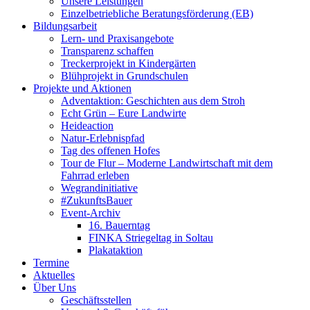
Unsere Leistungen
Einzelbetriebliche Beratungsförderung (EB)
Bildungsarbeit
Lern- und Praxisangebote
Transparenz schaffen
Treckerprojekt in Kindergärten
Blühprojekt in Grundschulen
Projekte und Aktionen
Adventaktion: Geschichten aus dem Stroh
Echt Grün – Eure Landwirte
Heideaction
Natur-Erlebnispfad
Tag des offenen Hofes
Tour de Flur – Moderne Landwirtschaft mit dem
Fahrrad erleben
Wegrandinitiative
#ZukunftsBauer
Event-Archiv
16. Bauerntag
FINKA Striegeltag in Soltau
Plakataktion
Termine
Aktuelles
Über Uns
Geschäftsstellen