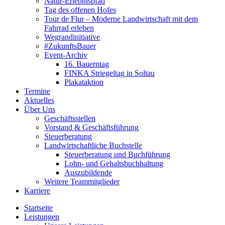
Natur-Erlebnispfad
Tag des offenen Hofes
Tour de Flur – Moderne Landwirtschaft mit dem
Fahrrad erleben
Wegrandinitiative
#ZukunftsBauer
Event-Archiv
16. Bauerntag
FINKA Striegeltag in Soltau
Plakataktion
Termine
Aktuelles
Über Uns
Geschäftsstellen
Vorstand & Geschäftsführung
Steuerberatung
Landwirtschaftliche Buchstelle
Steuerberatung und Buchführung
Lohn- und Gehaltsbuchhaltung
Auszubildende
Weitere Teammitglieder
Karriere
Startseite
Leistungen