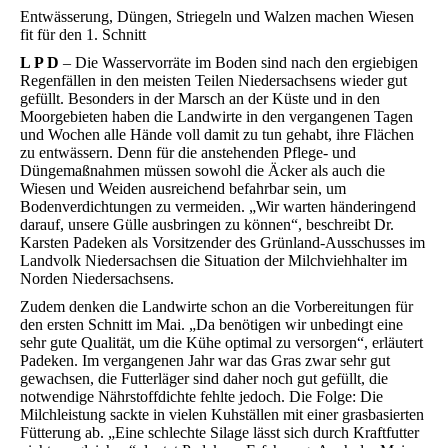
Entwässerung, Düngen, Striegeln und Walzen machen Wiesen
fit für den 1. Schnitt
L P D
– Die Wasservorräte im Boden sind nach den ergiebigen
Regenfällen in den meisten Teilen Niedersachsens wieder gut
gefüllt. Besonders in der Marsch an der Küste und in den
Moorgebieten haben die Landwirte in den vergangenen Tagen
und Wochen alle Hände voll damit zu tun gehabt, ihre Flächen
zu entwässern. Denn für die anstehenden Pflege- und
Düngemaßnahmen müssen sowohl die Äcker als auch die
Wiesen und Weiden ausreichend befahrbar sein, um
Bodenverdichtungen zu vermeiden. „Wir warten händeringend
darauf, unsere Gülle ausbringen zu können“, beschreibt Dr.
Karsten Padeken als Vorsitzender des Grünland-Ausschusses im
Landvolk Niedersachsen die Situation der Milchviehhalter im
Norden Niedersachsens.
Zudem denken die Landwirte schon an die Vorbereitungen für
den ersten Schnitt im Mai. „Da benötigen wir unbedingt eine
sehr gute Qualität, um die Kühe optimal zu versorgen“, erläutert
Padeken. Im vergangenen Jahr war das Gras zwar sehr gut
gewachsen, die Futterläger sind daher noch gut gefüllt, die
notwendige Nährstoffdichte fehlte jedoch. Die Folge: Die
Milchleistung sackte in vielen Kuhställen mit einer grasbasierten
Fütterung ab. „Eine schlechte Silage lässt sich durch Kraftfutter