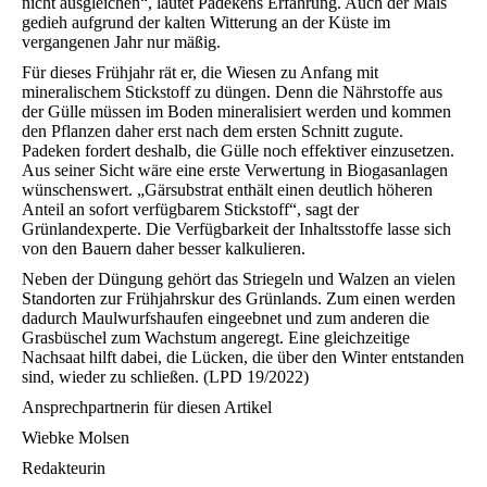
nicht ausgleichen“, lautet Padekens Erfahrung. Auch der Mais
gedieh aufgrund der kalten Witterung an der Küste im
vergangenen Jahr nur mäßig.
Für dieses Frühjahr rät er, die Wiesen zu Anfang mit
mineralischem Stickstoff zu düngen. Denn die Nährstoffe aus
der Gülle müssen im Boden mineralisiert werden und kommen
den Pflanzen daher erst nach dem ersten Schnitt zugute.
Padeken fordert deshalb, die Gülle noch effektiver einzusetzen.
Aus seiner Sicht wäre eine erste Verwertung in Biogasanlagen
wünschenswert. „Gärsubstrat enthält einen deutlich höheren
Anteil an sofort verfügbarem Stickstoff“, sagt der
Grünlandexperte. Die Verfügbarkeit der Inhaltsstoffe lasse sich
von den Bauern daher besser kalkulieren.
Neben der Düngung gehört das Striegeln und Walzen an vielen
Standorten zur Frühjahrskur des Grünlands. Zum einen werden
dadurch Maulwurfshaufen eingeebnet und zum anderen die
Grasbüschel zum Wachstum angeregt. Eine gleichzeitige
Nachsaat hilft dabei, die Lücken, die über den Winter entstanden
sind, wieder zu schließen. (LPD 19/2022)
Ansprechpartnerin für diesen Artikel
Wiebke Molsen
Redakteurin