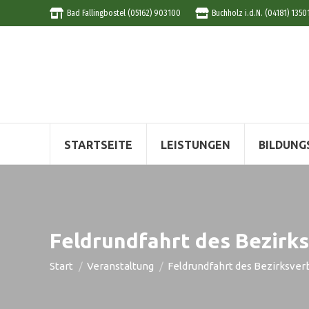
Bad Fallingbostel (05162) 903100
Buchholz i.d.N. (04181) 1350
STARTSEITE
LEISTUNGEN
BILDUNG
Feldrundfahrt des Bezirk
Sie befinden sich hier:
Start
Veranstaltung
Feldrundfahrt des Bezirksver