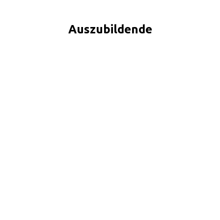
Auszubildende
Sie befinden
sich hier: