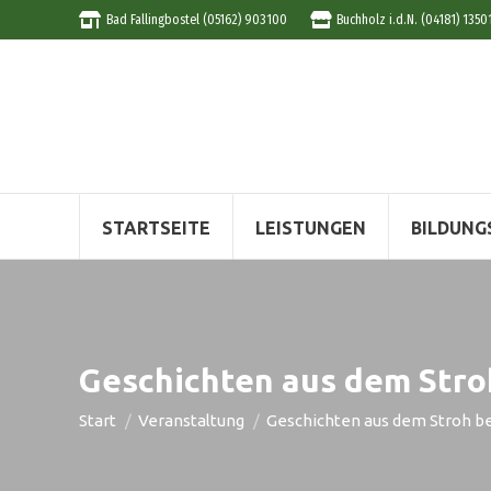
Bad Fallingbostel (05162) 903100
Buchholz i.d.N. (04181) 1350
STARTSEITE
LEISTUNGEN
BILDUNG
Geschichten aus dem Stro
Sie befinden sich hier:
Start
Veranstaltung
Geschichten aus dem Stroh b