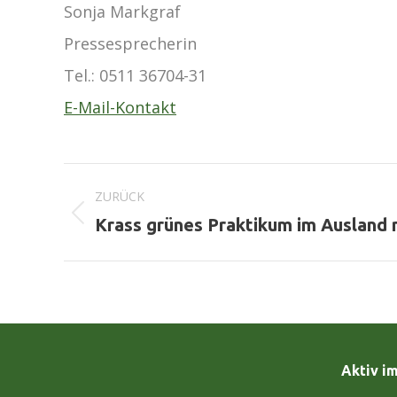
Sonja Markgraf
Pressesprecherin
Tel.:
0511 36704-31
E-Mail-Kontakt
Kommentarnavigation
ZURÜCK
Vorheriger
Krass grünes Praktikum im Ausland 
Beitrag:
Aktiv i