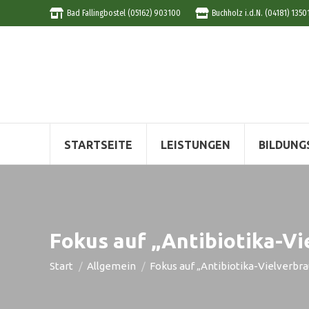
Bad Fallingbostel (05162) 903100
Buchholz i.d.N. (04181) 1350
STARTSEITE
LEISTUNGEN
BILDUNG
Fokus auf „Antibiotika-Vi
Sie befinden sich hier:
Start
Allgemein
Fokus auf „Antibiotika-Vielverbra