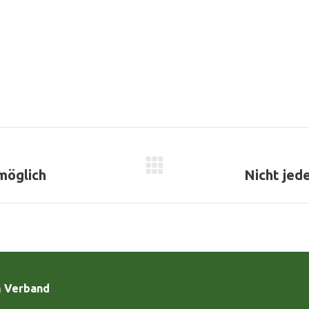
Nächster
möglich
Nicht jed
Beitrag:
m Verband