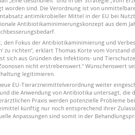
splan „Eine Gesundheit“ und in der Strategie „Vom Er
gt worden sind. Die Verordnung ist von unmittelbar
mtabsatz antimikrobieller Mittel in der EU bei Nutz
ionale Antibiotikaminimierungskonzept aus dem Jah
achbesserungsbedarf.
t, den Fokus der Antibiotikaminimierung und Verbes
n‘ zu richten“, erklärt Thomas Korte vom Vorstand 
sst sich aus Gründen des Infektions- und Tierschutzes
 Zoonosen nicht erstrebenswert.“ Wünschenswert sei
haltung legitimieren.
e neue EU-Tierarzneimittelverordnung weiter einge
 und die Anwendung von Antibiotika untersagt, die
ierärztlichen Praxis werden potenzielle Probleme b
eimittel künftig nur noch entsprechend ihrer Zula
duelle Anpassungen sind somit in der Behandlungspr