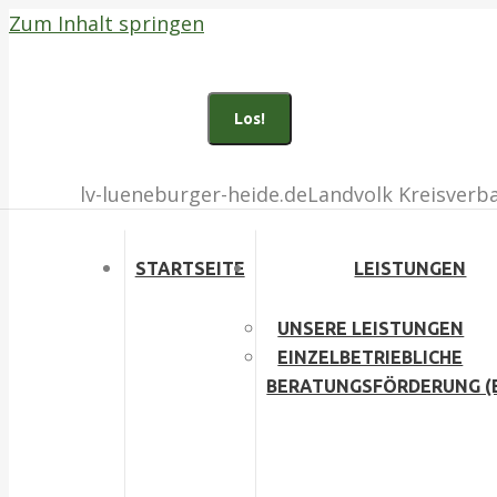
Zum Inhalt springen
Bad Fallingbostel (05162) 903100
Buchholz i.d.N. (04181) 135010
Search:
Facebook page opens in new window
Inst
lv-lueneburger-heide.de
Landvolk Kreisverb
STARTSEITE
LEISTUNGEN
UNSERE LEISTUNGEN
EINZELBETRIEBLICHE
BERATUNGSFÖRDERUNG (