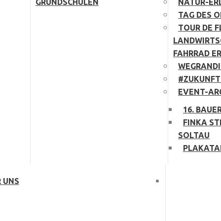
GRUNDSCHULEN
NATUR-ER
TAG DES 
TOUR DE F
LANDWIRTS
FAHRRAD E
WEGRANDI
#ZUKUNFT
EVENT-AR
16. BAUE
FINKA ST
SOLTAU
PLAKATA
 UNS