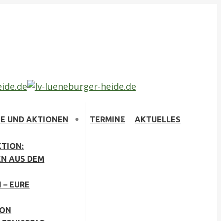
E UND AKTIONEN
TERMINE
AKTUELLES
TION:
EN AUS DEM
 – EURE
ION