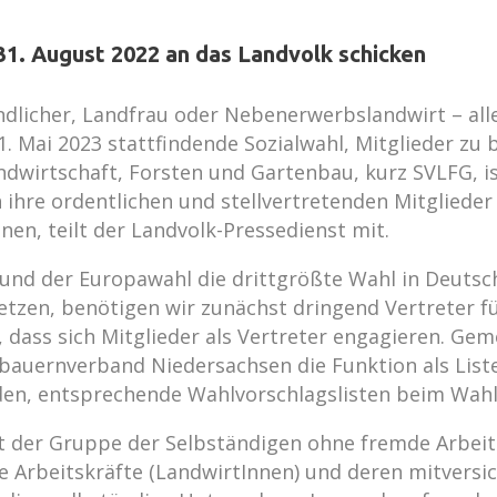
31. August 2022 an das Landvolk schicken
dlicher, Landfrau oder Nebenerwerbslandwirt – all
1. Mai 2023 stattfindende Sozialwahl, Mitglieder z
ndwirtschaft, Forsten und Gartenbau, kurz SVLFG, is
ihre ordentlichen und stellvertretenden Mitglieder
nen, teilt der Landvolk-Pressedienst mit.
l und der Europawahl die drittgrößte Wahl in Deuts
zen, benötigen wir zunächst dringend Vertreter für d
m, dass sich Mitglieder als Vertreter engagieren. 
bauernverband Niedersachsen die Funktion als List
rden, entsprechende Wahlvorschlagslisten beim Wah
der Gruppe der Selbständigen ohne fremde Arbeitsk
rbeitskräfte (LandwirtInnen) und deren mitversich