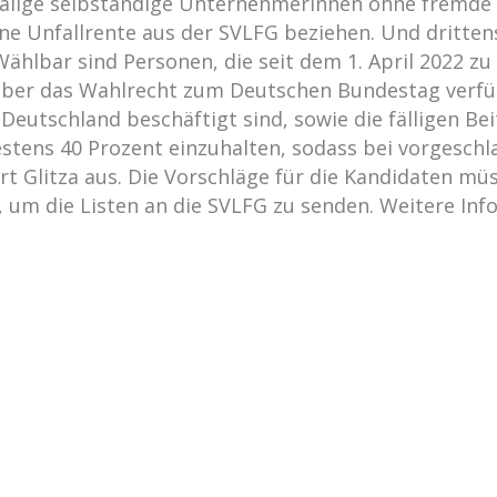
emalige selbständige UnternehmerInnen ohne fremde
 eine Unfallrente aus der SVLFG beziehen. Und dritte
ählbar sind Personen, die seit dem 1. April 2022 z
, über das Wahlrecht zum Deutschen Bundestag verf
utschland beschäftigt sind, sowie die fälligen Bei
stens 40 Prozent einzuhalten, sodass bei vorgeschl
rt Glitza aus. Die Vorschläge für die Kandidaten mü
 um die Listen an die SVLFG zu senden. Weitere Inf