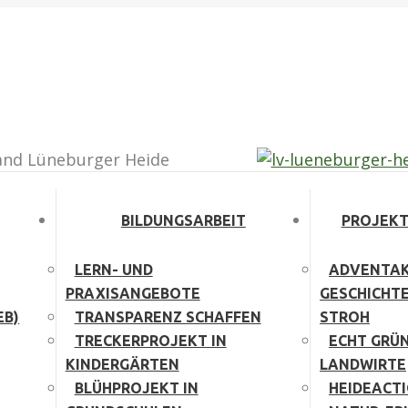
agram page opens in new window
and Lüneburger Heide
BILDUNGSARBEIT
PROJEKT
LERN- UND
ADVENTAK
PRAXISANGEBOTE
GESCHICHT
EB)
TRANSPARENZ SCHAFFEN
STROH
TRECKERPROJEKT IN
ECHT GRÜN
KINDERGÄRTEN
LANDWIRTE
BLÜHPROJEKT IN
HEIDEACT