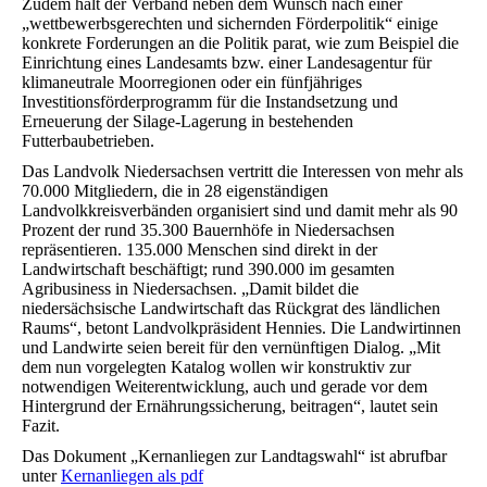
Zudem hält der Verband neben dem Wunsch nach einer
„wettbewerbsgerechten und sichernden Förderpolitik“ einige
konkrete Forderungen an die Politik parat, wie zum Beispiel die
Einrichtung eines Landesamts bzw. einer Landesagentur für
klimaneutrale Moorregionen oder ein fünfjähriges
Investitionsförderprogramm für die Instandsetzung und
Erneuerung der Silage-Lagerung in bestehenden
Futterbaubetrieben.
Das Landvolk Niedersachsen vertritt die Interessen von mehr als
70.000 Mitgliedern, die in 28 eigenständigen
Landvolkkreisverbänden organisiert sind und damit mehr als 90
Prozent der rund 35.300 Bauernhöfe in Niedersachsen
repräsentieren. 135.000 Menschen sind direkt in der
Landwirtschaft beschäftigt; rund 390.000 im gesamten
Agribusiness in Niedersachsen. „Damit bildet die
niedersächsische Landwirtschaft das Rückgrat des ländlichen
Raums“, betont Landvolkpräsident Hennies. Die Landwirtinnen
und Landwirte seien bereit für den vernünftigen Dialog. „Mit
dem nun vorgelegten Katalog wollen wir konstruktiv zur
notwendigen Weiterentwicklung, auch und gerade vor dem
Hintergrund der Ernährungssicherung, beitragen“, lautet sein
Fazit.
Das Dokument „Kernanliegen zur Landtagswahl“ ist abrufbar
unter
Kernanliegen als pdf