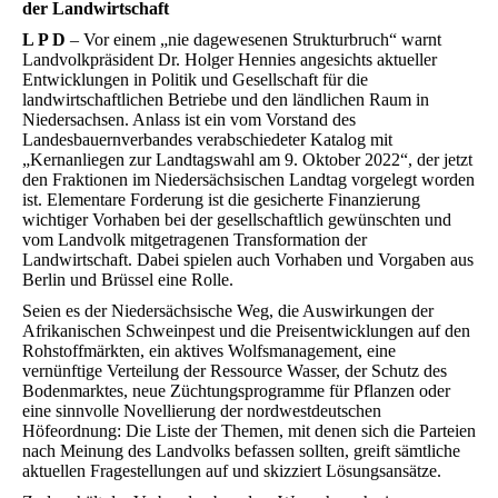
der Landwirtschaft
L P D
– Vor einem „nie dagewesenen Strukturbruch“ warnt
Landvolkpräsident Dr. Holger Hennies angesichts aktueller
Entwicklungen in Politik und Gesellschaft für die
landwirtschaftlichen Betriebe und den ländlichen Raum in
Niedersachsen. Anlass ist ein vom Vorstand des
Landesbauernverbandes verabschiedeter Katalog mit
„Kernanliegen zur Landtagswahl am 9. Oktober 2022“, der jetzt
den Fraktionen im Niedersächsischen Landtag vorgelegt worden
ist. Elementare Forderung ist die gesicherte Finanzierung
wichtiger Vorhaben bei der gesellschaftlich gewünschten und
vom Landvolk mitgetragenen Transformation der
Landwirtschaft. Dabei spielen auch Vorhaben und Vorgaben aus
Berlin und Brüssel eine Rolle.
Seien es der Niedersächsische Weg, die Auswirkungen der
Afrikanischen Schweinpest und die Preisentwicklungen auf den
Rohstoffmärkten, ein aktives Wolfsmanagement, eine
vernünftige Verteilung der Ressource Wasser, der Schutz des
Bodenmarktes, neue Züchtungsprogramme für Pflanzen oder
eine sinnvolle Novellierung der nordwestdeutschen
Höfeordnung: Die Liste der Themen, mit denen sich die Parteien
nach Meinung des Landvolks befassen sollten, greift sämtliche
aktuellen Fragestellungen auf und skizziert Lösungsansätze.