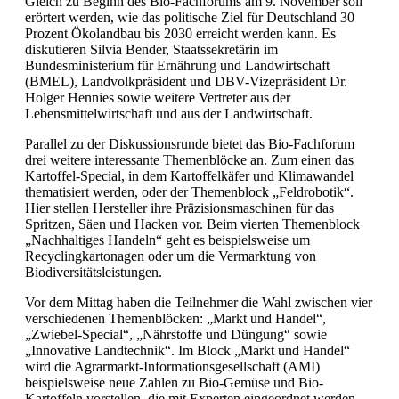
Gleich zu Beginn des Bio-Fachforums am 9. November soll
erörtert werden, wie das politische Ziel für Deutschland 30
Prozent Ökolandbau bis 2030 erreicht werden kann. Es
diskutieren Silvia Bender, Staatssekretärin im
Bundesministerium für Ernährung und Landwirtschaft
(BMEL), Landvolkpräsident und DBV-Vizepräsident Dr.
Holger Hennies sowie weitere Vertreter aus der
Lebensmittelwirtschaft und aus der Landwirtschaft.
Parallel zu der Diskussionsrunde bietet das Bio-Fachforum
drei weitere interessante Themenblöcke an. Zum einen das
Kartoffel-Special, in dem Kartoffelkäfer und Klimawandel
thematisiert werden, oder der Themenblock „Feldrobotik“.
Hier stellen Hersteller ihre Präzisionsmaschinen für das
Spritzen, Säen und Hacken vor. Beim vierten Themenblock
„Nachhaltiges Handeln“ geht es beispielsweise um
Recyclingkartonagen oder um die Vermarktung von
Biodiversitätsleistungen.
Vor dem Mittag haben die Teilnehmer die Wahl zwischen vier
verschiedenen Themenblöcken: „Markt und Handel“,
„Zwiebel-Special“, „Nährstoffe und Düngung“ sowie
„Innovative Landtechnik“. Im Block „Markt und Handel“
wird die Agrarmarkt-Informationsgesellschaft (AMI)
beispielsweise neue Zahlen zu Bio-Gemüse und Bio-
Kartoffeln vorstellen, die mit Experten eingeordnet werden.