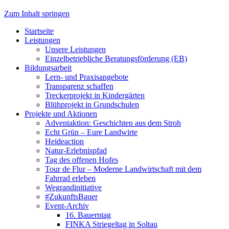
Zum Inhalt springen
Startseite
Leistungen
Unsere Leistungen
Einzelbetriebliche Beratungsförderung (EB)
Bildungsarbeit
Lern- und Praxisangebote
Transparenz schaffen
Treckerprojekt in Kindergärten
Blühprojekt in Grundschulen
Projekte und Aktionen
Adventaktion: Geschichten aus dem Stroh
Echt Grün – Eure Landwirte
Heideaction
Natur-Erlebnispfad
Tag des offenen Hofes
Tour de Flur – Moderne Landwirtschaft mit dem
Fahrrad erleben
Wegrandinitiative
#ZukunftsBauer
Event-Archiv
16. Bauerntag
FINKA Striegeltag in Soltau