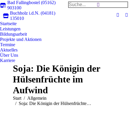
Bad Fallingbostel (05162)
Search:
903100
Buchholz i.d.N. (04181)
Faceb
In
135010
Startseite
page
pa
Leistungen
opens
op
Bildungsarbeit
in
in
Projekte und Aktionen
new
n
Termine
Aktuelles
windo
w
Über Uns
Karriere
Soja: Die Königin der
Hülsenfrüchte im
Aufwind
Sie befinden sich hier:
Start
Allgemein
Soja: Die Königin der Hülsenfrüchte…