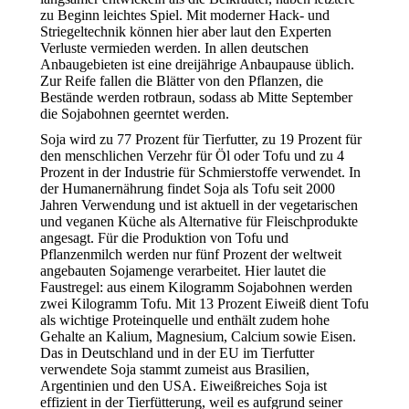
zu Beginn leichtes Spiel. Mit moderner Hack- und
Striegeltechnik können hier aber laut den Experten
Verluste vermieden werden. In allen deutschen
Anbaugebieten ist eine dreijährige Anbaupause üblich.
Zur Reife fallen die Blätter von den Pflanzen, die
Bestände werden rotbraun, sodass ab Mitte September
die Sojabohnen geerntet werden.
Soja wird zu 77 Prozent für Tierfutter, zu 19 Prozent für
den menschlichen Verzehr für Öl oder Tofu und zu 4
Prozent in der Industrie für Schmierstoffe verwendet. In
der Humanernährung findet Soja als Tofu seit 2000
Jahren Verwendung und ist aktuell in der vegetarischen
und veganen Küche als Alternative für Fleischprodukte
angesagt. Für die Produktion von Tofu und
Pflanzenmilch werden nur fünf Prozent der weltweit
angebauten Sojamenge verarbeitet. Hier lautet die
Faustregel: aus einem Kilogramm Sojabohnen werden
zwei Kilogramm Tofu. Mit 13 Prozent Eiweiß dient Tofu
als wichtige Proteinquelle und enthält zudem hohe
Gehalte an Kalium, Magnesium, Calcium sowie Eisen.
Das in Deutschland und in der EU im Tierfutter
verwendete Soja stammt zumeist aus Brasilien,
Argentinien und den USA. Eiweißreiches Soja ist
effizient in der Tierfütterung, weil es aufgrund seiner