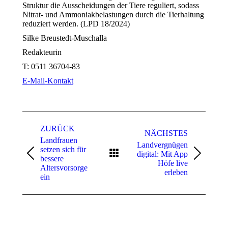
Struktur die Ausscheidungen der Tiere reguliert, sodass
Nitrat- und Ammoniakbelastungen durch die Tierhaltung
reduziert werden. (LPD 18/2024)
Silke Breustedt-Muschalla
Redakteurin
T:
0511 36704-83
E-Mail-Kontakt
Kommentarnavigation
ZURÜCK
NÄCHSTES
Landfrauen
Landvergnügen
setzen sich für
digital: Mit App
Vorheriger
Nächster
bessere
Höfe live
Beitrag:
Beitrag:
Altersvorsorge
erleben
ein