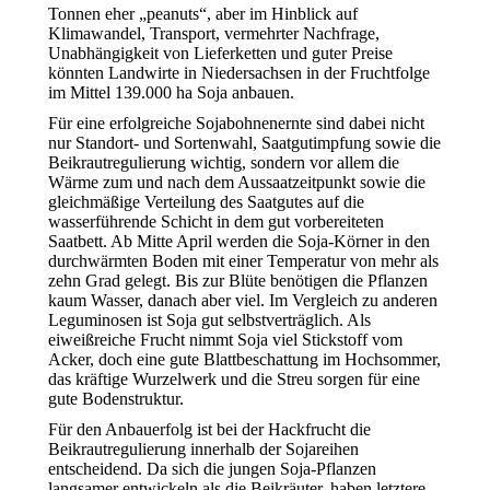
Tonnen eher „peanuts“, aber im Hinblick auf
Klimawandel, Transport, vermehrter Nachfrage,
Unabhängigkeit von Lieferketten und guter Preise
könnten Landwirte in Niedersachsen in der Fruchtfolge
im Mittel 139.000 ha Soja anbauen.
Für eine erfolgreiche Sojabohnenernte sind dabei nicht
nur Standort- und Sortenwahl, Saatgutimpfung sowie die
Beikrautregulierung wichtig, sondern vor allem die
Wärme zum und nach dem Aussaatzeitpunkt sowie die
gleichmäßige Verteilung des Saatgutes auf die
wasserführende Schicht in dem gut vorbereiteten
Saatbett. Ab Mitte April werden die Soja-Körner in den
durchwärmten Boden mit einer Temperatur von mehr als
zehn Grad gelegt. Bis zur Blüte benötigen die Pflanzen
kaum Wasser, danach aber viel. Im Vergleich zu anderen
Leguminosen ist Soja gut selbstverträglich. Als
eiweißreiche Frucht nimmt Soja viel Stickstoff vom
Acker, doch eine gute Blattbeschattung im Hochsommer,
das kräftige Wurzelwerk und die Streu sorgen für eine
gute Bodenstruktur.
Für den Anbauerfolg ist bei der Hackfrucht die
Beikrautregulierung innerhalb der Sojareihen
entscheidend. Da sich die jungen Soja-Pflanzen
langsamer entwickeln als die Beikräuter, haben letztere