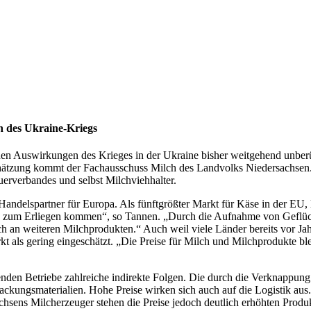
n des Ukraine-Kriegs
den Auswirkungen des Krieges in der Ukraine bisher weitgehend unberü
nschätzung kommt der Fachausschuss Milch des Landvolks Niedersachsen
erverbandes und selbst Milchviehhalter.
 Handelspartner für Europa. Als fünftgrößter Markt für Käse in der EU, 
en zum Erliegen kommen“, so Tannen. „Durch die Aufnahme von Geflü
auch an weiteren Milchprodukten.“ Auch weil viele Länder bereits vor 
t als gering eingeschätzt. „Die Preise für Milch und Milchprodukte bl
enden Betriebe zahlreiche indirekte Folgen. Die durch die Verknappung 
kungsmaterialien. Hohe Preise wirken sich auch auf die Logistik aus. 
hsens Milcherzeuger stehen die Preise jedoch deutlich erhöhten Prod