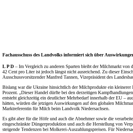
Fachausschuss des Landvolks informiert sich über Auswirkunge
L P D
–
Im Vergleich zu anderen Sparten bleibt der Milchmarkt von 
42 Cent pro Liter ist jedoch längst nicht ausreichend. Zu dieser Ei
Ausschussvorsitzender Manfred Tannen, Vizepräsident des Landesbau
Bislang war die Ukraine hinsichtlich der Milchprodukte ein kleinerer
Prozent. „Dieser Handel dürfte bei den derzeitigen Kampfhandlung
entsteht gleichzeitig ein deutlicher Mehrbedarf innerhalb der EU – 
hätten, würden die jetzigen Auswirkungen auf den globalen Milchmark
Marktreferentin für Milch beim Landvolk Niedersachsen.
Es gibt aber für die Höfe und auch die Abnehmer sowie die verarbeit
eingeschränkte Düngerproduktion und auch die Herstellung von Verpac
steigende Tendenzen bei Molkerei-Auszahlungspreisen. Für Niedersac