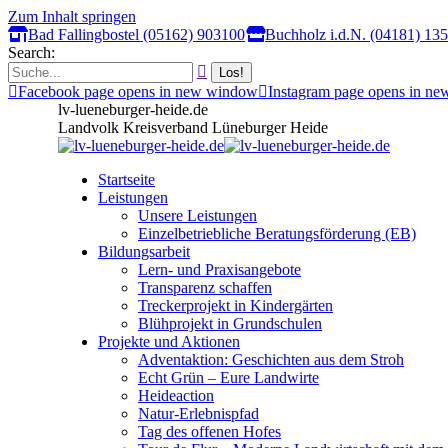
Zum Inhalt springen
Bad Fallingbostel (05162) 903100
Buchholz i.d.N. (04181) 13
Search:
Facebook page opens in new window
Instagram page opens in n
lv-lueneburger-heide.de
Landvolk Kreisverband Lüneburger Heide
Startseite
Leistungen
Unsere Leistungen
Einzelbetriebliche Beratungsförderung (EB)
Bildungsarbeit
Lern- und Praxisangebote
Transparenz schaffen
Treckerprojekt in Kindergärten
Blühprojekt in Grundschulen
Projekte und Aktionen
Adventaktion: Geschichten aus dem Stroh
Echt Grün – Eure Landwirte
Heideaction
Natur-Erlebnispfad
Tag des offenen Hofes