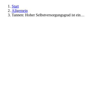
Start
Allgemein
Tannen: Hoher Selbstversorgungsgrad ist ein…