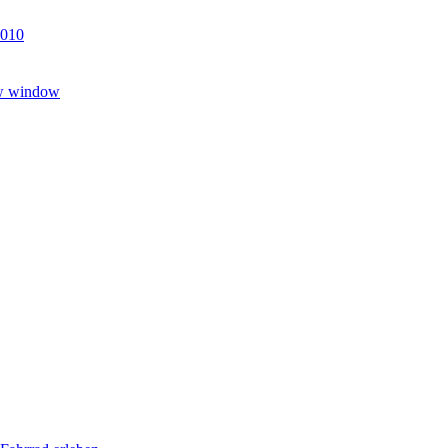
5010
ew window