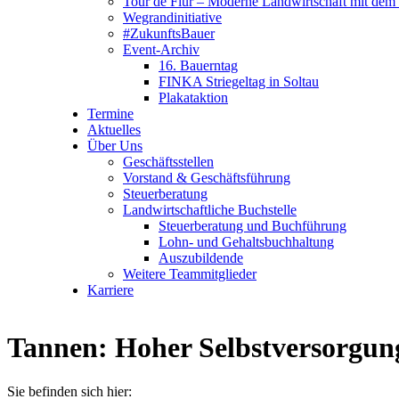
Tour de Flur – Moderne Landwirtschaft mit dem 
Wegrandinitiative
#ZukunftsBauer
Event-Archiv
16. Bauerntag
FINKA Striegeltag in Soltau
Plakataktion
Termine
Aktuelles
Über Uns
Geschäftsstellen
Vorstand & Geschäftsführung
Steuerberatung
Landwirtschaftliche Buchstelle
Steuerberatung und Buchführung
Lohn- und Gehaltsbuchhaltung
Auszubildende
Weitere Teammitglieder
Karriere
Tannen: Hoher Selbstversorgungs
Sie befinden sich hier: