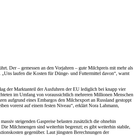
hrt. Der – gemessen an den Vorjahren – gute Milchpreis mit mehr als
. „Uns laufen die Kosten für Dünge- und Futtermittel davon“, warnt
lag der Marktanteil der Ausfuhren der EU lediglich bei knapp vier
chteten im Umfang von voraussichtlich mehreren Millionen Menschen
Jahren aufgrund eines Embargos den Milchexport an Russland gestoppt
eiben vorerst auf einem festen Niveau“, erklärt Nora Lahmann,
massiv steigenden Gaspreise belasten zusätzlich die ohnehin
Die Milchmengen sind weiterhin begrenzt; es gibt weiterhin stabile,
uktionskosten gegenüber. Laut jüngsten Berechnungen der