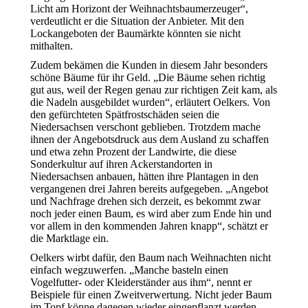
Licht am Horizont der Weihnachtsbaumerzeuger“,
verdeutlicht er die Situation der Anbieter. Mit den
Lockangeboten der Baumärkte könnten sie nicht
mithalten.
Zudem bekämen die Kunden in diesem Jahr besonders
schöne Bäume für ihr Geld. „Die Bäume sehen richtig
gut aus, weil der Regen genau zur richtigen Zeit kam, als
die Nadeln ausgebildet wurden“, erläutert Oelkers. Von
den gefürchteten Spätfrostschäden seien die
Niedersachsen verschont geblieben. Trotzdem mache
ihnen der Angebotsdruck aus dem Ausland zu schaffen
und etwa zehn Prozent der Landwirte, die diese
Sonderkultur auf ihren Ackerstandorten in
Niedersachsen anbauen, hätten ihre Plantagen in den
vergangenen drei Jahren bereits aufgegeben. „Angebot
und Nachfrage drehen sich derzeit, es bekommt zwar
noch jeder einen Baum, es wird aber zum Ende hin und
vor allem in den kommenden Jahren knapp“, schätzt er
die Marktlage ein.
Oelkers wirbt dafür, den Baum nach Weihnachten nicht
einfach wegzuwerfen. „Manche basteln einen
Vogelfutter- oder Kleiderständer aus ihm“, nennt er
Beispiele für einen Zweitverwertung. Nicht jeder Baum
im Topf könne dagegen wieder eingepflanzt werden.