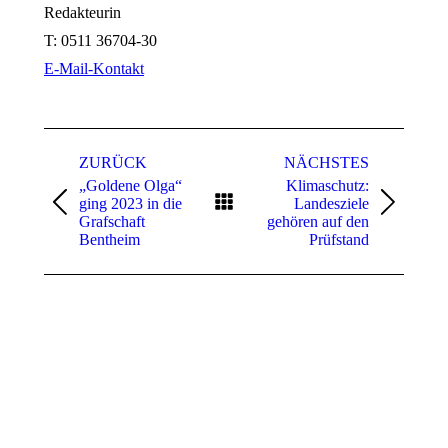
Redakteurin
T:
0511 36704-30
E-Mail-Kontakt
Kommentarnavigation
ZURÜCK
NÄCHSTES
„Goldene Olga“
Klimaschutz:
ging 2023 in die
Landesziele
Vorheriger
Nächster
Grafschaft
gehören auf den
Beitrag:
Beitrag:
Bentheim
Prüfstand