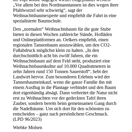
„Vor allem bei den Nordmanntannen ist dies wegen ihrer
Pfahlwurzel sehr schwierig“, sagt der
Weihnachtsbaumexperte und empfiehlt die Fahrt in eine
spezialisierte Baumschule.
Den „normalen“ Weihnachtsbaum für die gute Stube
bieten in diesen Wochen zahlreiche Stände, Hofläden
und Onlineplattformen an. Oelkers empfiehlt, einen
regionalen Tannenbaum auszuwählen, um den CO2-
Fußabdruck möglichst klein zu halten. „In den
durchschnittlich acht bis zwölf Jahren, die ein
Weihnachtsbaum auf dem Feld steht, produziert eine
Weihnachtsbaumkultur auf 10.000 Quadratmetern in
zehn Jahren rund 150 Tonnen Sauerstoff“, hebt der
Landwirt hervor. Zum besonderen Erlebnis wird der
Tannenbaumeinkauf, wenn die ganze Familie ihn mit
einem Ausflug in die Plantage verbindet und den Baum
dort eigenhändig absägt. Dann verbreitet die Natur nicht
erst zu Weihnachten vor der gedeckten Tafel ihren
Zauber, sondern bereits beim gemeinsamen Gang durch
die Nadelbäume. Um sich dort für den schönsten zu
entscheiden – ganz nach persönlichem Geschmack.
(LPD 96/2023)
Wiebke Molsen