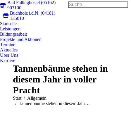
Bad Fallingbostel (05162)
Search:
903100
Buchholz i.d.N. (04181)
Faceb
In
135010
Startseite
page
pa
Leistungen
opens
op
Bildungsarbeit
in
in
Projekte und Aktionen
new
n
Termine
Aktuelles
windo
w
Über Uns
Karriere
Tannenbäume stehen in
diesem Jahr in voller
Pracht
Sie befinden sich hier:
Start
Allgemein
Tannenbäume stehen in diesem Jahr…