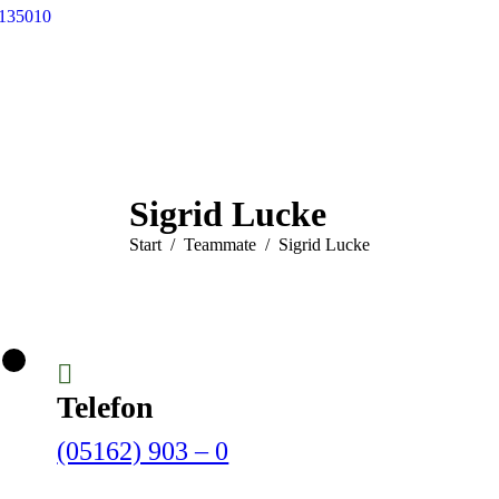
 135010
Sigrid Lucke
Sie befinden sich hier:
Start
Teammate
Sigrid Lucke
Telefon
(05162) 903 – 0