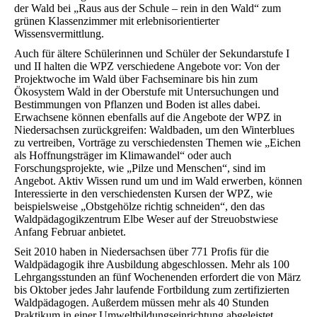
der Wald bei „Raus aus der Schule – rein in den Wald“ zum
grünen Klassenzimmer mit erlebnisorientierter
Wissensvermittlung.
Auch für ältere Schülerinnen und Schüler der Sekundarstufe I
und II halten die WPZ verschiedene Angebote vor: Von der
Projektwoche im Wald über Fachseminare bis hin zum
Ökosystem Wald in der Oberstufe mit Untersuchungen und
Bestimmungen von Pflanzen und Boden ist alles dabei.
Erwachsene können ebenfalls auf die Angebote der WPZ in
Niedersachsen zurückgreifen: Waldbaden, um den Winterblues
zu vertreiben, Vorträge zu verschiedensten Themen wie „Eichen
als Hoffnungsträger im Klimawandel“ oder auch
Forschungsprojekte, wie „Pilze und Menschen“, sind im
Angebot. Aktiv Wissen rund um und im Wald erwerben, können
Interessierte in den verschiedensten Kursen der WPZ, wie
beispielsweise „Obstgehölze richtig schneiden“, den das
Waldpädagogikzentrum Elbe Weser auf der Streuobstwiese
Anfang Februar anbietet.
Seit 2010 haben in Niedersachsen über 771 Profis für die
Waldpädagogik ihre Ausbildung abgeschlossen. Mehr als 100
Lehrgangsstunden an fünf Wochenenden erfordert die von März
bis Oktober jedes Jahr laufende Fortbildung zum zertifizierten
Waldpädagogen. Außerdem müssen mehr als 40 Stunden
Praktikum in einer Umweltbildungseinrichtung abgeleistet