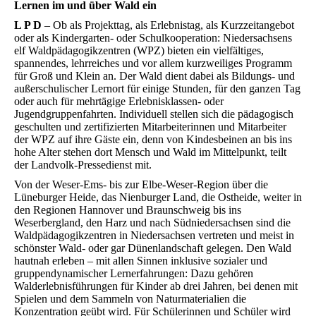
Lernen im und über Wald ein
L P D
– Ob als Projekttag, als Erlebnistag, als Kurzzeitangebot
oder als Kindergarten- oder Schulkooperation: Niedersachsens
elf Waldpädagogikzentren (WPZ) bieten ein vielfältiges,
spannendes, lehrreiches und vor allem kurzweiliges Programm
für Groß und Klein an. Der Wald dient dabei als Bildungs- und
außerschulischer Lernort für einige Stunden, für den ganzen Tag
oder auch für mehrtägige Erlebnisklassen- oder
Jugendgruppenfahrten. Individuell stellen sich die pädagogisch
geschulten und zertifizierten Mitarbeiterinnen und Mitarbeiter
der WPZ auf ihre Gäste ein, denn von Kindesbeinen an bis ins
hohe Alter stehen dort Mensch und Wald im Mittelpunkt, teilt
der Landvolk-Pressedienst mit.
Von der Weser-Ems- bis zur Elbe-Weser-Region über die
Lüneburger Heide, das Nienburger Land, die Ostheide, weiter in
den Regionen Hannover und Braunschweig bis ins
Weserbergland, den Harz und nach Südniedersachsen sind die
Waldpädagogikzentren in Niedersachsen vertreten und meist in
schönster Wald- oder gar Dünenlandschaft gelegen. Den Wald
hautnah erleben – mit allen Sinnen inklusive sozialer und
gruppendynamischer Lernerfahrungen: Dazu gehören
Walderlebnisführungen für Kinder ab drei Jahren, bei denen mit
Spielen und dem Sammeln von Naturmaterialien die
Konzentration geübt wird. Für Schülerinnen und Schüler wird