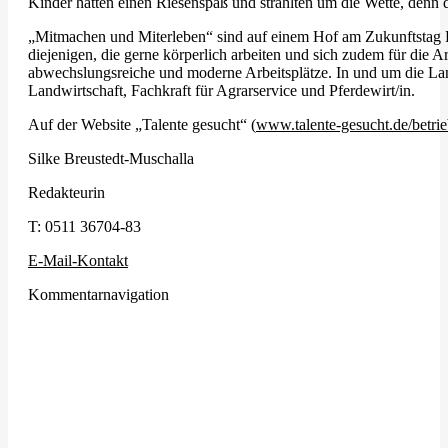
Kinder hatten einen Riesenspaß und strahlten um die Wette, denn 
„Mitmachen und Miterleben“ sind auf einem Hof am Zukunftstag Pro
diejenigen, die gerne körperlich arbeiten und sich zudem für die A
abwechslungsreiche und moderne Arbeitsplätze. In und um die Land
Landwirtschaft, Fachkraft für Agrarservice und Pferdewirt/in.
Auf der Website „Talente gesucht“ (
www.talente-gesucht.de/betri
Silke Breustedt-Muschalla
Redakteurin
T:
0511 36704-83
E-Mail-Kontakt
Kommentarnavigation