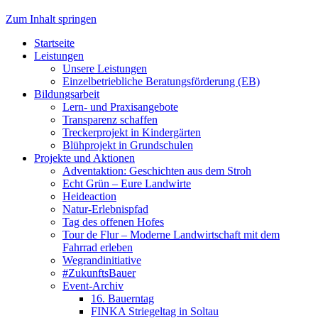
Zum Inhalt springen
Startseite
Leistungen
Unsere Leistungen
Einzelbetriebliche Beratungsförderung (EB)
Bildungsarbeit
Lern- und Praxisangebote
Transparenz schaffen
Treckerprojekt in Kindergärten
Blühprojekt in Grundschulen
Projekte und Aktionen
Adventaktion: Geschichten aus dem Stroh
Echt Grün – Eure Landwirte
Heideaction
Natur-Erlebnispfad
Tag des offenen Hofes
Tour de Flur – Moderne Landwirtschaft mit dem
Fahrrad erleben
Wegrandinitiative
#ZukunftsBauer
Event-Archiv
16. Bauerntag
FINKA Striegeltag in Soltau