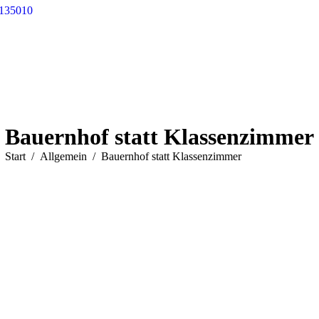
 135010
Bauernhof statt Klassenzimmer
Sie befinden sich hier:
Start
Allgemein
Bauernhof statt Klassenzimmer