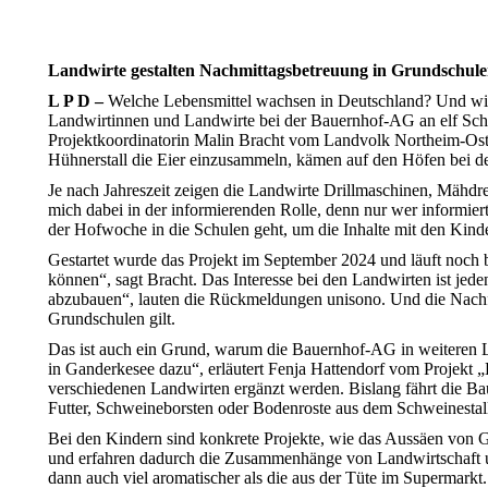
Landwirte gestalten Nachmittagsbetreuung in Grundschul
L P D –
Welche Lebensmittel wachsen in Deutschland? Und wie
Landwirtinnen und Landwirte bei der Bauernhof-AG an elf Schu
Projektkoordinatorin Malin Bracht vom Landvolk Northeim-Oster
Hühnerstall die Eier einzusammeln, kämen auf den Höfen bei d
Je nach Jahreszeit zeigen die Landwirte Drillmaschinen, Mähdr
mich dabei in der informierenden Rolle, denn nur wer informier
der Hofwoche in die Schulen geht, um die Inhalte mit den Kin
Gestartet wurde das Projekt im September 2024 und läuft noch b
können“, sagt Bracht. Das Interesse bei den Landwirten ist jeden
abzubauen“, lauten die Rückmeldungen unisono. Und die Nachfr
Grundschulen gilt.
Das ist auch ein Grund, warum die Bauernhof-AG in weiteren L
in Ganderkesee dazu“, erläutert Fenja Hattendorf vom Projekt 
verschiedenen Landwirten ergänzt werden. Bislang fährt die B
Futter, Schweineborsten oder Bodenroste aus dem Schweinestall 
Bei den Kindern sind konkrete Projekte, wie das Aussäen von G
und erfahren dadurch die Zusammenhänge von Landwirtschaft und
dann auch viel aromatischer als die aus der Tüte im Supermark