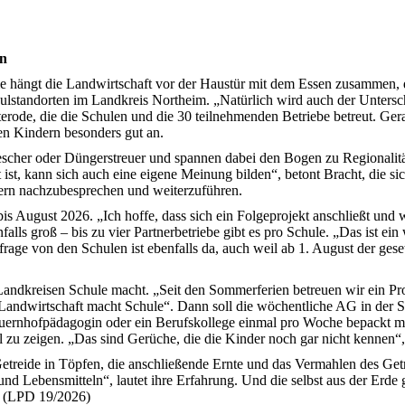
en
 hängt die Landwirtschaft vor der Haustür mit dem Essen zusammen, 
lstandorten im Landkreis Northeim. „Natürlich wird auch der Unters
ode, die die Schulen und die 30 teilnehmenden Betriebe betreut. Gerad
en Kindern besonders gut an.
escher oder Düngerstreuer und spannen dabei den Bogen zu Regionalitä
t ist, kann sich auch eine eigene Meinung bilden“, betont Bracht, die 
dern nachzubesprechen und weiterzuführen.
is August 2026. „Ich hoffe, dass sich ein Folgeprojekt anschließt und 
falls groß – bis zu vier Partnerbetriebe gibt es pro Schule. „Das ist ei
age von den Schulen ist ebenfalls da, auch weil ab 1. August der ges
andkreisen Schule macht. „Seit den Sommerferien betreuen wir ein Pr
„Landwirtschaft macht Schule“. Dann soll die wöchentliche AG in der S
auernhofpädagogin oder ein Berufskollege einmal pro Woche bepackt m
zu zeigen. „Das sind Gerüche, die die Kinder noch gar nicht kennen“, 
etreide in Töpfen, die anschließende Ernte und das Vermahlen des Getr
 Lebensmitteln“, lautet ihre Erfahrung. Und die selbst aus der Erde 
t. (LPD 19/2026)