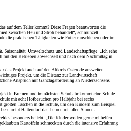
das auf dem Teller kommt? Diese Fragen beantworten die
chied zwischen Heu und Stroh behandelt“, schmunzelt
e die praktischen Tätigkeiten wie Futter ranschieben oder im
t, Saisonalität, Umweltschutz und Landschaftspflege. „Ich sehe
sich mit den Betrieben abwechselt und nach dem Nachmittag in
wir das Projekt auch auf den Altkreis Osterode ausweiten
n wichtiges Projekt, um die Distanz zur Landwirtschaft
etzliche Anspruch auf Ganztagsförderung an Niedersachsens
ojekt in Bremen und im nächsten Schuljahr kommt eine Schule
chule mit acht Hofbesuchen pro Halbjahr bei sechs
it großen Taschen in die Schule, um den Kindern zum Beispiel
beschreibt Hattendorf das Lernen mit allen Sinnen.
eides besonders beliebt. „Die Kinder wollen gerne mithelfen
geklaubten Kartoffeln schmeckten durch die intensive Erfahrung