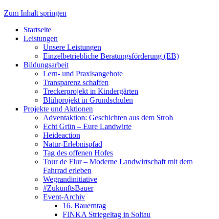
Zum Inhalt springen
Startseite
Leistungen
Unsere Leistungen
Einzelbetriebliche Beratungsförderung (EB)
Bildungsarbeit
Lern- und Praxisangebote
Transparenz schaffen
Treckerprojekt in Kindergärten
Blühprojekt in Grundschulen
Projekte und Aktionen
Adventaktion: Geschichten aus dem Stroh
Echt Grün – Eure Landwirte
Heideaction
Natur-Erlebnispfad
Tag des offenen Hofes
Tour de Flur – Moderne Landwirtschaft mit dem
Fahrrad erleben
Wegrandinitiative
#ZukunftsBauer
Event-Archiv
16. Bauerntag
FINKA Striegeltag in Soltau