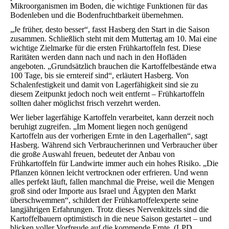
Mikroorganismen im Boden, die wichtige Funktionen für das
Bodenleben und die Bodenfruchtbarkeit übernehmen.
„Je früher, desto besser“, fasst Hasberg den Start in die Saison
zusammen. Schließlich steht mit dem Muttertag am 10. Mai eine
wichtige Zielmarke für die ersten Frühkartoffeln fest. Diese
Raritäten werden dann nach und nach in den Hofläden
angeboten. „Grundsätzlich brauchen die Kartoffelbestände etwa
100 Tage, bis sie erntereif sind“, erläutert Hasberg. Von
Schalenfestigkeit und damit von Lagerfähigkeit sind sie zu
diesem Zeitpunkt jedoch noch weit entfernt – Frühkartoffeln
sollten daher möglichst frisch verzehrt werden.
Wer lieber lagerfähige Kartoffeln verarbeitet, kann derzeit noch
beruhigt zugreifen. „Im Moment liegen noch genügend
Kartoffeln aus der vorherigen Ernte in den Lagerhallen“, sagt
Hasberg. Während sich Verbraucherinnen und Verbraucher über
die große Auswahl freuen, bedeutet der Anbau von
Frühkartoffeln für Landwirte immer auch ein hohes Risiko. „Die
Pflanzen können leicht vertrocknen oder erfrieren. Und wenn
alles perfekt läuft, fallen manchmal die Preise, weil die Mengen
groß sind oder Importe aus Israel und Ägypten den Markt
überschwemmen“, schildert der Frühkartoffelexperte seine
langjährigen Erfahrungen. Trotz dieses Nervenkitzels sind die
Kartoffelbauern optimistisch in die neue Saison gestartet – und
blicken voller Vorfreude auf die kommende Ernte. (LPD