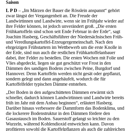
Saison
L P D
– „Im Märzen der Bauer die Rösslein anspannt“ gehört
zwar längst der Vergangenheit an. Die Freude der
Landwirtinnen und Landwirte, wenn sie im Frühjahr wieder auf
ihre Felder können, ist jedoch unverändert groß. „Die ersten
Frühkartoffeln sind schon seit Ende Februar in der Erde“, sagt
Joachim Hasberg, Geschäftsführer der Niedersächsischen Früh-
und Veredlungskartoffel-Erzeugergemeinschaft. Nach den
ehrgeizigen Frühstartern im Wettbewerb um die erste Knolle in
der Erde, sind nun auch die restlichen Frühkartoffelanbauer
dabei, ihre Felder zu bestellen. Die ersten Wochen mit Folie und
Vlies abgedeckt, liegen sie gut geschützt vor Frost in den
Dämmen des sandigen Bodens zwischen Peine, Burgdorf und
Hannover. Denn Kartoffeln werden nicht gesät oder gepflanzt,
sondern gelegt und dann angehäufelt, wodurch die für
Kartoffelfelder typischen Dämme entstehen.
„Der Boden in den aufgeschütteten Dämmen erwärmt sich
schneller, dadurch können Landwirtinnen und Landwirte bereits
früh im Jahr mit dem Anbau beginnen“, erläutert Hasberg.
Darüber hinaus verbessere die Dammform das Bodenklima, und
die lockerere Bodenstruktur in den Dämmen fördere den
Gasaustausch im Boden. Sauerstoff gelangt so leichter zu den
Wurzeln, während Kohlendioxid entweichen kann. Davon
profitieren sowohl die Kartoffelpflanzen als auch die zahlreichen