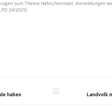
le Fragen zum Thema Hähnchenmast. Anmeldungen w
LPD 24/2025)
Nächster
nde haben
Landvolk 
Beitrag: