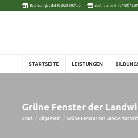
Bad Fallingbostel (05162) 903100
Buchholz i.d.N. (04181) 1350
STARTSEITE
LEISTUNGEN
BILDUNG
Grüne Fenster der Landwi
Sie befinden sich hier:
Start
Allgemein
Grüne Fenster der Landwirtscha