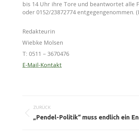
bis 14 Uhr ihre Tore und beantwortet al
oder 0152/23872774 entgegengenommen. (
Redakteurin
Wiebke Molsen
T:
0511 – 3670476
E-Mail-Kontakt
Kommentarnavigation
ZURÜCK
Vorheriger
„Pendel-Politik“ muss endlich ein E
Beitrag: