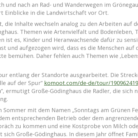
ch und nach an Rad- und Wanderwegen im Grönegau a
 Einblicke in die Landwirtschaft vor Ort.
tet, die Inhalte wechseln analog zu den Arbeiten au
nghaus. Themen wie Artenvielfalt und Bodenleben, 
n ist es, Kinder und Heranwachsende dafür zu sensib
st und aufgezogen wird, dass es die Menschen auf d
dukte bemühen. Daher fehlen auch Themen wie ‚Leben
 entlang der Standorte ausgearbeitet. Die Strecke,
le auf der Spur“
komoot.com/de-de/tour/19096241
“, ermutigt Große-Gödinghaus die Radler, die sich 
ang.
n im Sommer mit dem Namen „Sonntags am Grünen Fe
dem entsprechenden Betrieb oder dem angrenzenden
präch zu kommen und eine Kostprobe von Milch oder
 sich Große-Gödinghaus. In diesem Jahr öffnet Famil