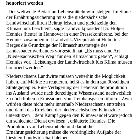
honoriert werden
„Der weltweite Bedarf an Lebensmitteln wird steigen. Im Sinne
der Ernährungssicherung muss die niedersächsische
Landwirtschaft ihren Beitrag leisten und gleichzeitig den
Klimaschutz beachten“, sagte Landvolkpräsident Dr. Holger
Hennies (heute) in Hannover in einer Pressekonferenz, bei der
Hennies zusammen mit Landvolk-Vizepräsident Hubertus
Berges die Grundzüge der Klimaschutzstrategie des
Landesbauernverbandes vorgestellt hat. „Es muss eine Art
‚Niedersächsischen Weg‘ für den Klimaschutz geben“, schlägt
Hennies vor. „Leistungen der Landwirtschaft fürs Klima müssen
honoriert werden.“
Niedersachsens Landwirte müssen weiterhin die Möglichkeit
haben, auf Märkte zu reagieren, heißt es in dem gut 90-seitigen
Strategiepapier. Eine Verlagerung der Lebensmittelproduktion
ins Ausland würde nach derzeitigem Wissensstand nachweislich
zu noch höheren Emissionen von Treibhausgasen führen. „Zwar
würden diese nicht mehr innerhalb Niedersachsens entstehen
und damit das Erreichen der niedersächsischen Klimaziele
unterstützen – dem Kampf gegen den Klimawandel wäre jedoch
ein schlechter Dienst erwiesen“, erläuterte Hennies. Die
Produktion von Lebensmitteln und damit die
Ernährungssicherung müsse die vordringliche Aufgabe der
hiesigen Landwirtschaft bleiben.