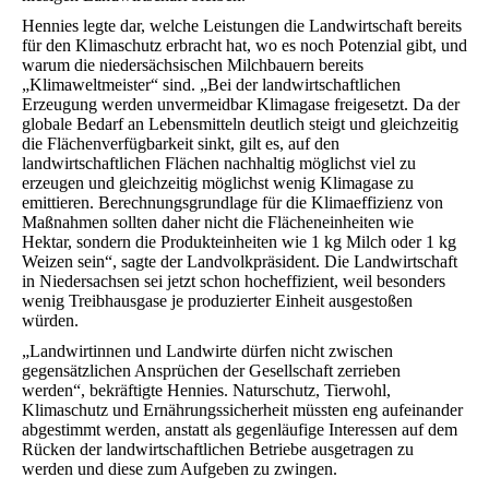
Hennies legte dar, welche Leistungen die Landwirtschaft bereits
für den Klimaschutz erbracht hat, wo es noch Potenzial gibt, und
warum die niedersächsischen Milchbauern bereits
„Klimaweltmeister“ sind. „Bei der landwirtschaftlichen
Erzeugung werden unvermeidbar Klimagase freigesetzt. Da der
globale Bedarf an Lebensmitteln deutlich steigt und gleichzeitig
die Flächenverfügbarkeit sinkt, gilt es, auf den
landwirtschaftlichen Flächen nachhaltig möglichst viel zu
erzeugen und gleichzeitig möglichst wenig Klimagase zu
emittieren. Berechnungsgrundlage für die Klimaeffizienz von
Maßnahmen sollten daher nicht die Flächeneinheiten wie
Hektar, sondern die Produkteinheiten wie 1 kg Milch oder 1 kg
Weizen sein“, sagte der Landvolkpräsident. Die Landwirtschaft
in Niedersachsen sei jetzt schon hocheffizient, weil besonders
wenig Treibhausgase je produzierter Einheit ausgestoßen
würden.
„Landwirtinnen und Landwirte dürfen nicht zwischen
gegensätzlichen Ansprüchen der Gesellschaft zerrieben
werden“, bekräftigte Hennies. Naturschutz, Tierwohl,
Klimaschutz und Ernährungssicherheit müssten eng aufeinander
abgestimmt werden, anstatt als gegenläufige Interessen auf dem
Rücken der landwirtschaftlichen Betriebe ausgetragen zu
werden und diese zum Aufgeben zu zwingen.