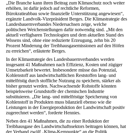
„Die Branche kann ihren Beitrag zum Klimaschutz noch weiter
erhöhen, ist dafür jedoch auf rechtliche Reformen,
Bürokratieabbau sowie finanzielle Unterstützung angewiesen“,
ergänzte Landvolk-Vizepräsident Berges. Die Klimastrategie des
Landesbauernverbandes Niedersachsen zeige, welche
politischen Weichenstellungen dafür notwendig sind. „Mit den
aktuell verfügbaren Technologien und dem aktuellen Stand des
Wissens sind, ohne eine reduzierte Erzeugung, zehn bis 20
Prozent Minderung der Treibhausgasemissionen auf den Höfen
zu erreichen“, erläuterte Berges.
In der Klimastrategie des Landesbauernverbandes werden
insgesamt 41 Maßnahmen nach Effizienz, Kosten und zügiger
Umsetzbarkeit bewertet. Insbesondere müsse das Potenzial,
Kohlenstoff aus landwirtschaftlichen Reststoffen lang- und
mittelfristig durch stoffliche Nutzung zu speichern, stärker als
bisher genutzt werden. Nachwachsende Rohstoffe könnten
beispielsweise Grundstoffe der chemischen Industrie
substituieren. „Die lang- und mittelfristige Speicherung von
Kohlenstoff in Produkten muss bilanziell ebenso wie die
Leistungen in der Energieproduktion der Landwirtschaft positiv
zugerechnet werden“, forderte Hennies.
Neben den 41 Maßnahmen, die zu einer Reduktion der
Treibhausgase des Landwirtschaftssektors beitragen können, hat
der Verband zwölf „Klima-Kernpunkte“ an die Politik