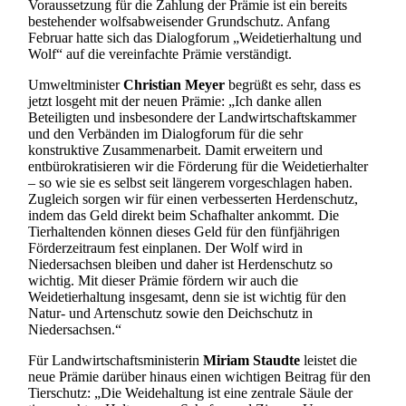
Voraussetzung für die Zahlung der Prämie ist ein bereits
bestehender wolfsabweisender Grundschutz. Anfang
Februar hatte sich das Dialogforum „Weidetierhaltung und
Wolf“ auf die vereinfachte Prämie verständigt.
Umweltminister
Christian Meyer
begrüßt es sehr, dass es
jetzt losgeht mit der neuen Prämie: „Ich danke allen
Beteiligten und insbesondere der Landwirtschaftskammer
und den Verbänden im Dialogforum für die sehr
konstruktive Zusammenarbeit. Damit erweitern und
entbürokratisieren wir die Förderung für die Weidetierhalter
– so wie sie es selbst seit längerem vorgeschlagen haben.
Zugleich sorgen wir für einen verbesserten Herdenschutz,
indem das Geld direkt beim Schafhalter ankommt. Die
Tierhaltenden können dieses Geld für den fünfjährigen
Förderzeitraum fest einplanen. Der Wolf wird in
Niedersachsen bleiben und daher ist Herdenschutz so
wichtig. Mit dieser Prämie fördern wir auch die
Weidetierhaltung insgesamt, denn sie ist wichtig für den
Natur- und Artenschutz sowie den Deichschutz in
Niedersachsen.“
Für Landwirtschaftsministerin
Miriam Staudte
leistet die
neue Prämie darüber hinaus einen wichtigen Beitrag für den
Tierschutz: „Die Weidehaltung ist eine zentrale Säule der