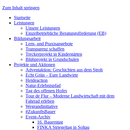
Zum Inhalt springen
Startseite
Leistungen
Unsere Leistungen
Einzelbetriebliche Beratungsförderung (EB)
Bildungsarbeit
Lern- und Praxisangebote
Transparenz schaffen
Treckerprojekt in Kindergärten
Blühprojekt in Grundschulen
Projekte und Aktionen
Adventaktion: Geschichten aus dem Stroh
Echt Grün – Eure Landwirte
Heideaction
Natur-Erlebnispfad
Tag des offenen Hofes
Tour de Flur – Moderne Landwirtschaft mit dem
Fahrrad erleben
Wegrandinitiative
#ZukunftsBauer
Event-Archiv
16. Bauerntag
FINKA Striegeltag in Soltau