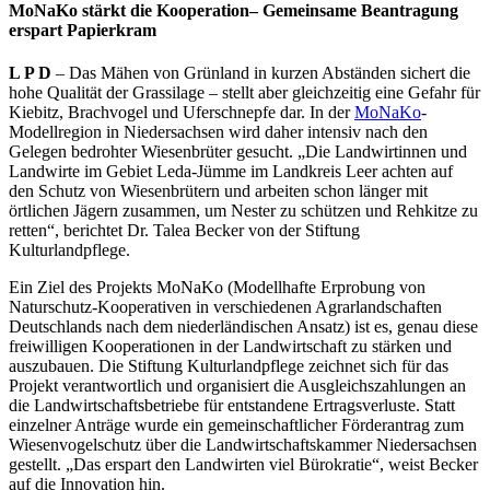
MoNaKo stärkt die Kooperation– Gemeinsame Beantragung
erspart Papierkram
L P D
– Das Mähen von Grünland in kurzen Abständen sichert die
hohe Qualität der Grassilage – stellt aber gleichzeitig eine Gefahr für
Kiebitz, Brachvogel und Uferschnepfe dar. In der
MoNaKo
-
Modellregion in Niedersachsen wird daher intensiv nach den
Gelegen bedrohter Wiesenbrüter gesucht. „Die Landwirtinnen und
Landwirte im Gebiet Leda-Jümme im Landkreis Leer achten auf
den Schutz von Wiesenbrütern und arbeiten schon länger mit
örtlichen Jägern zusammen, um Nester zu schützen und Rehkitze zu
retten“, berichtet Dr. Talea Becker von der Stiftung
Kulturlandpflege.
Ein Ziel des Projekts MoNaKo (Modellhafte Erprobung von
Naturschutz-Kooperativen in verschiedenen Agrarlandschaften
Deutschlands nach dem niederländischen Ansatz) ist es, genau diese
freiwilligen Kooperationen in der Landwirtschaft zu stärken und
auszubauen. Die Stiftung Kulturlandpflege zeichnet sich für das
Projekt verantwortlich und organisiert die Ausgleichszahlungen an
die Landwirtschaftsbetriebe für entstandene Ertragsverluste. Statt
einzelner Anträge wurde ein gemeinschaftlicher Förderantrag zum
Wiesenvogelschutz über die Landwirtschaftskammer Niedersachsen
gestellt. „Das erspart den Landwirten viel Bürokratie“, weist Becker
auf die Innovation hin.