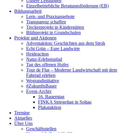
Unsere Leistungen
Einzelbetriebliche Beratungsförderung (EB)
Bildungsarbeit
Lern- und Praxisangebote
Transparenz schaffen
Treckerprojekt in Kindergärten
Blühprojekt in Grundschulen
Projekte und Aktionen
Adventaktion: Geschichten aus dem Stroh
Echt Grün – Eure Landwirte
Heideaction
Natur-Erlebnispfad
Tag des offenen Hofes
Tour de Flur – Moderne Landwirtschaft mit dem
Fahrrad erleben
Wegrandinitiative
#ZukunftsBauer
Event-Archiv
16. Bauerntag
FINKA Striegeltag in Soltau
Plakataktion
Termine
Aktuelles
Über Uns
Geschäftsstellen