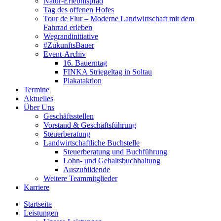
Natur-Erlebnispfad
Tag des offenen Hofes
Tour de Flur – Moderne Landwirtschaft mit dem
Fahrrad erleben
Wegrandinitiative
#ZukunftsBauer
Event-Archiv
16. Bauerntag
FINKA Striegeltag in Soltau
Plakataktion
Termine
Aktuelles
Über Uns
Geschäftsstellen
Vorstand & Geschäftsführung
Steuerberatung
Landwirtschaftliche Buchstelle
Steuerberatung und Buchführung
Lohn- und Gehaltsbuchhaltung
Auszubildende
Weitere Teammitglieder
Karriere
Startseite
Leistungen