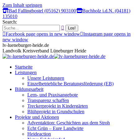
Zum Inhalt springen
Bad Fallingbostel (05162) 903100
Buchholz i.d.N. (04181)
135010
Search:
Facebook page opens in new window
Instagram page opens in
new window
lv-lueneburger-heide.de
Landvolk Kreisverband Lüneburger Heide
Startseite
Leistungen
Unsere Leistungen
Einzelbetriebliche Beratungsförderung (EB)
Bildungsarbeit
Lern- und Praxisangebote
Transparenz schaffen
Treckerprojekt in Kindergärten
Blühprojekt in Grundschulen
Projekte und Aktionen
Adventaktion: Geschichten aus dem Stroh
Echt Grün – Eure Landwirte
Heideaction