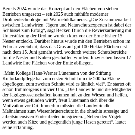
Bereits 2024 wurde das Konzept auf den Flächen von sieben
Betrieben umgesetzt – seit 2025 auch mithilfe moderner
Drohnentechnologie mit Wärmebildkameras. „Die Zusammenarbeit
zwischen Landwirten, Jägern und Naturschutzexperten ist dabei der
Schlüssel zum Erfolg“, sagt Becker. Durch die Revierkartierung mit
Unterstützung der Drohne wurden kurz vor der Ernte bisher 15
Nester entdeckt. Darüber hinaus wurde mit den Betrieben schon im
Februar vereinbart, dass das Gras auf gut 100 Hektar Flächen erst
nach dem 15. Juni gemäht wird, wodurch weitere Schutzbereiche
für die Nester und Küken geschaffen wurden. Inzwischen lassen 17
Landwirte ihre Flächen vor der Ernte abfliegen.
„Mein Kollege Hans-Werner Lünemann von der Stiftung
Kulturlandpflege hat zum ersten Schnitt um die 500 ha Fläche
abgeflogen, zum zweiten Schnitt wird es ähnlich viel“. Er startet oft
schon frühmorgens um vier Uhr. „Die Landwirte und die Mitglieder
der Jagdgenossenschaften kommen mit zu den Wiesen und helfen,
wenn etwas gefunden wird“, freut Lünemann sich über die
Motivation vor Ort. Immerhin müssten die Landwirte die
Maßnahmen zum Wiesenbrüterschutz in die ohnehin stressige und
arbeitsintensiven Erntearbeiten integrieren. „Neben den Vögeln
werden auch Kitze und gelegentlich junge Hasen gerettet“, lautet
seine Erfahrung.