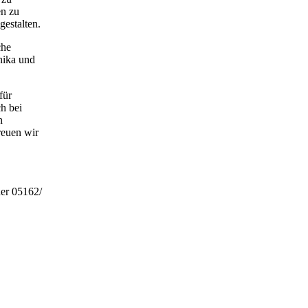
en zu
gestalten.
che
nika und
für
h bei
n
reuen wir
er 05162/