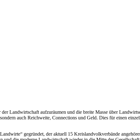
er der Landwirtschaft aufzuräumen und die breite Masse über Landwirts
, sondern auch Reichweite, Connections und Geld. Dies für einen einze
dwirte“ gegründet, der aktuell 15 Kreislandvolkverbände angehören
ln und die moderne Landwirtschaft wieder in die Mitte der Gesellschaft