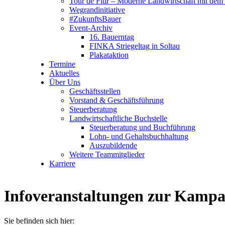
Tour de Flur – Moderne Landwirtschaft mit dem 
Wegrandinitiative
#ZukunftsBauer
Event-Archiv
16. Bauerntag
FINKA Striegeltag in Soltau
Plakataktion
Termine
Aktuelles
Über Uns
Geschäftsstellen
Vorstand & Geschäftsführung
Steuerberatung
Landwirtschaftliche Buchstelle
Steuerberatung und Buchführung
Lohn- und Gehaltsbuchhaltung
Auszubildende
Weitere Teammitglieder
Karriere
Infoveranstaltungen zur Kamp
Sie befinden sich hier: