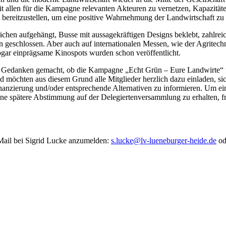
it allen für die Kampagne relevanten Akteuren zu vernetzen, Kapazität
 bereitzustellen, um eine positive Wahrnehmung der Landwirtschaft zu 
chen aufgehängt, Busse mit aussagekräftigen Designs beklebt, zahlrei
geschlossen. Aber auch auf internationalen Messen, wie der Agritech
gar einprägsame Kinospots wurden schon veröffentlicht.
ch Gedanken gemacht, ob die Kampagne „Echt Grün – Eure Landwirte“ 
öchten aus diesem Grund alle Mitglieder herzlich dazu einladen, sic
nanzierung und/oder entsprechende Alternativen zu informieren. Um ei
ine spätere Abstimmung auf der Delegiertenversammlung zu erhalten, f
 Mail bei Sigrid Lucke anzumelden:
s.lucke@lv-lueneburger-heide.de
od