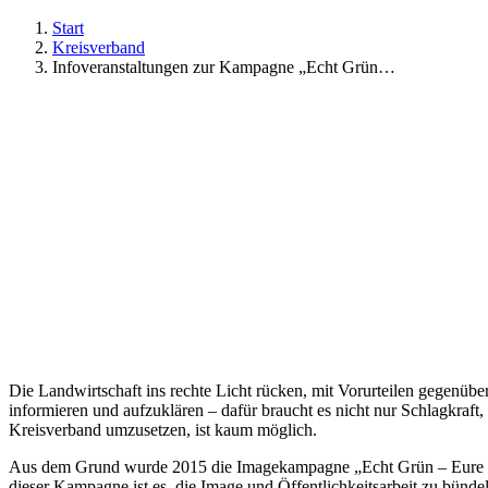
Start
Kreisverband
Infoveranstaltungen zur Kampagne „Echt Grün…
Die Landwirtschaft ins rechte Licht rücken, mit Vorurteilen gegenüb
informieren und aufzuklären – dafür braucht es nicht nur Schlagkraft
Kreisverband umzusetzen, ist kaum möglich.
Aus dem Grund wurde 2015 die Imagekampagne „Echt Grün – Eure Lan
dieser Kampagne ist es, die Image und Öffentlichkeitsarbeit zu bünde