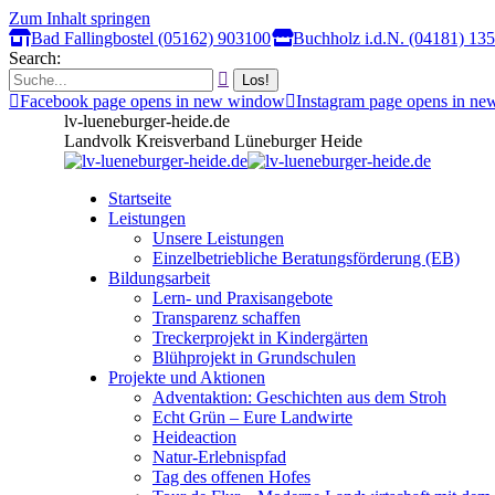
Zum Inhalt springen
Bad Fallingbostel (05162) 903100
Buchholz i.d.N. (04181) 13
Search:
Facebook page opens in new window
Instagram page opens in n
lv-lueneburger-heide.de
Landvolk Kreisverband Lüneburger Heide
Startseite
Leistungen
Unsere Leistungen
Einzelbetriebliche Beratungsförderung (EB)
Bildungsarbeit
Lern- und Praxisangebote
Transparenz schaffen
Treckerprojekt in Kindergärten
Blühprojekt in Grundschulen
Projekte und Aktionen
Adventaktion: Geschichten aus dem Stroh
Echt Grün – Eure Landwirte
Heideaction
Natur-Erlebnispfad
Tag des offenen Hofes