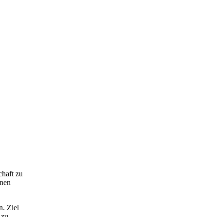
chaft zu
lnen
. Ziel
 zu