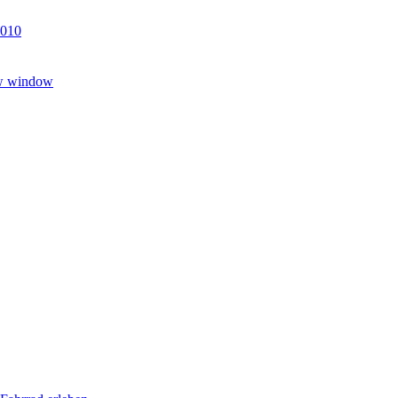
5010
ew window