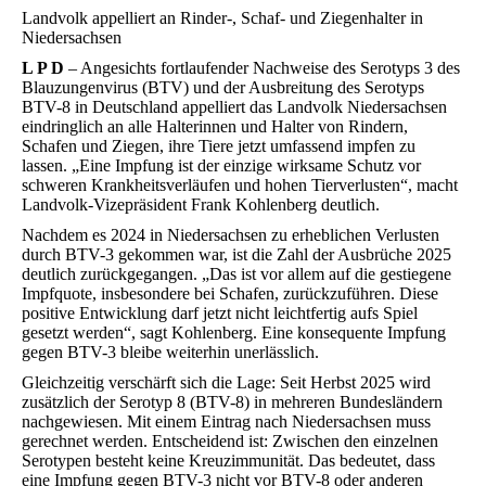
Landvolk appelliert an Rinder-, Schaf- und Ziegenhalter in
Niedersachsen
L P D
– Angesichts fortlaufender Nachweise des Serotyps 3 des
Blauzungenvirus (BTV) und der Ausbreitung des Serotyps
BTV-8 in Deutschland appelliert das Landvolk Niedersachsen
eindringlich an alle Halterinnen und Halter von Rindern,
Schafen und Ziegen, ihre Tiere jetzt umfassend impfen zu
lassen. „Eine Impfung ist der einzige wirksame Schutz vor
schweren Krankheitsverläufen und hohen Tierverlusten“, macht
Landvolk-Vizepräsident Frank Kohlenberg deutlich.
Nachdem es 2024 in Niedersachsen zu erheblichen Verlusten
durch BTV-3 gekommen war, ist die Zahl der Ausbrüche 2025
deutlich zurückgegangen. „Das ist vor allem auf die gestiegene
Impfquote, insbesondere bei Schafen, zurückzuführen. Diese
positive Entwicklung darf jetzt nicht leichtfertig aufs Spiel
gesetzt werden“, sagt Kohlenberg. Eine konsequente Impfung
gegen BTV-3 bleibe weiterhin unerlässlich.
Gleichzeitig verschärft sich die Lage: Seit Herbst 2025 wird
zusätzlich der Serotyp 8 (BTV-8) in mehreren Bundesländern
nachgewiesen. Mit einem Eintrag nach Niedersachsen muss
gerechnet werden. Entscheidend ist: Zwischen den einzelnen
Serotypen besteht keine Kreuzimmunität. Das bedeutet, dass
eine Impfung gegen BTV-3 nicht vor BTV-8 oder anderen