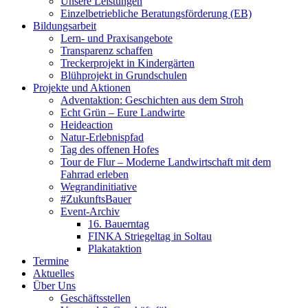
Unsere Leistungen
Einzelbetriebliche Beratungsförderung (EB)
Bildungsarbeit
Lern- und Praxisangebote
Transparenz schaffen
Treckerprojekt in Kindergärten
Blühprojekt in Grundschulen
Projekte und Aktionen
Adventaktion: Geschichten aus dem Stroh
Echt Grün – Eure Landwirte
Heideaction
Natur-Erlebnispfad
Tag des offenen Hofes
Tour de Flur – Moderne Landwirtschaft mit dem
Fahrrad erleben
Wegrandinitiative
#ZukunftsBauer
Event-Archiv
16. Bauerntag
FINKA Striegeltag in Soltau
Plakataktion
Termine
Aktuelles
Über Uns
Geschäftsstellen