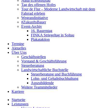
Natur-Erlebnispfad
Tag des offenen Hofes
Tour de Flur – Moderne Landwirtschaft mit dem
Fahrrad erleben
Wegrandinitiative
#ZukunftsBauer
Event-Archiv
16. Bauerntag
FINKA Striegeltag in Soltau
Plakataktion
Termine
Aktuelles
Über Uns
Geschäftsstellen
Vorstand & Geschäftsführung
Steuerberatung
Landwirtschaftliche Buchstelle
Steuerberatung und Buchführung
Lohn- und Gehaltsbuchhaltung
Auszubildende
Weitere Teammitglieder
Karriere
Startseite
Leistungen