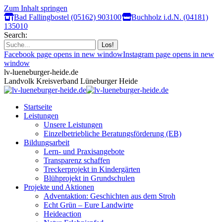
Zum Inhalt springen
Bad Fallingbostel (05162) 903100
Buchholz i.d.N. (04181)
135010
Search:
Facebook page opens in new window
Instagram page opens in new
window
lv-lueneburger-heide.de
Landvolk Kreisverband Lüneburger Heide
Startseite
Leistungen
Unsere Leistungen
Einzelbetriebliche Beratungsförderung (EB)
Bildungsarbeit
Lern- und Praxisangebote
Transparenz schaffen
Treckerprojekt in Kindergärten
Blühprojekt in Grundschulen
Projekte und Aktionen
Adventaktion: Geschichten aus dem Stroh
Echt Grün – Eure Landwirte
Heideaction