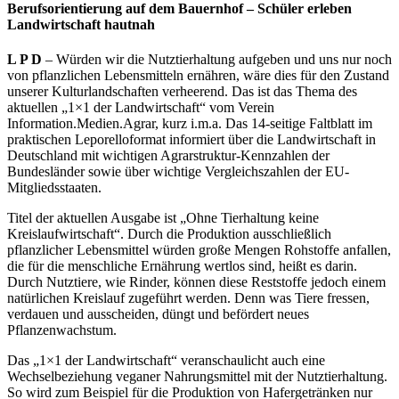
Berufsorientierung auf dem Bauernhof – Schüler erleben
Landwirtschaft hautnah
L P D
– Würden wir die Nutztierhaltung aufgeben und uns nur noch
von pflanzlichen Lebensmitteln ernähren, wäre dies für den Zustand
unserer Kulturlandschaften verheerend. Das ist das Thema des
aktuellen „1×1 der Landwirtschaft“ vom Verein
Information.Medien.Agrar, kurz i.m.a. Das 14-seitige Faltblatt im
praktischen Leporelloformat informiert über die Landwirtschaft in
Deutschland mit wichtigen Agrarstruktur-Kennzahlen der
Bundesländer sowie über wichtige Vergleichszahlen der EU-
Mitgliedsstaaten.
Titel der aktuellen Ausgabe ist „Ohne Tierhaltung keine
Kreislaufwirtschaft“. Durch die Produktion ausschließlich
pflanzlicher Lebensmittel würden große Mengen Rohstoffe anfallen,
die für die menschliche Ernährung wertlos sind, heißt es darin.
Durch Nutztiere, wie Rinder, können diese Reststoffe jedoch einem
natürlichen Kreislauf zugeführt werden. Denn was Tiere fressen,
verdauen und ausscheiden, düngt und befördert neues
Pflanzenwachstum.
Das „1×1 der Landwirtschaft“ veranschaulicht auch eine
Wechselbeziehung veganer Nahrungsmittel mit der Nutztierhaltung.
So wird zum Beispiel für die Produktion von Hafergetränken nur