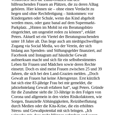
hilfesuchenden Frauen an Plätzen, die zu deren Alltag
gehören. Hier können sie – ohne einen Verdacht zu
hegen und ohne Rechtfertigung – hinkommen: vor
Kindergarten oder Schule, wenn das Kind abgeholt
werden muss, oder ganz banal auf dem Supermarkt-
Parkplatz. „Hinten im Mobil ist ein Beratungsbüro
eingerichtet, um ungestört reden zu können“, erklärt
Peters. Aktuell sei ein Viertel der Beratungssuchenden
unter 18 Jahre alt. Das liege auch am niedrigschwelligen
Zugang via Social Media, wo der Verein, der sich
bislang aus Spenden- und Stiftungsgelder finanziert, auf
Facebook und Instagram auf häusliche Gewalt
aufmerksam macht und sich für ein selbstbestimmtes
Leben für Frauen und Mädchen sowie deren Rechte
einsetzt. Doch es sind meist Frauen zwischen 25 und 39
Jahren, die sich bei den Land-Grazien melden. „Doch
Gewalt an Frauen hat keine Altersgrenze. Erst kürzlich
hat sich eine 83-jährige Frau bei mir gemeldet, die
jahrzehntelang Gewalt erfahren hat“, sagt Peters. Gründe
für die Zunahme sieht die 33-Jährige in den Folgen von
Corona und allgemein in den vielen Risikofaktoren, wie
Sorgen, finanzielle Abhängigkeiten, Reizüberflutung
durch Medien oder die Kita-Krise, die ein erhöhtes
Stress- und Gewaltpotential mit sich bringen. „Ich