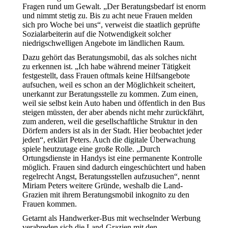
Fragen rund um Gewalt. „Der Beratungsbedarf ist enorm
und nimmt stetig zu. Bis zu acht neue Frauen melden
sich pro Woche bei uns“, verweist die staatlich geprüfte
Sozialarbeiterin auf die Notwendigkeit solcher
niedrigschwelligen Angebote im ländlichen Raum.
Dazu gehört das Beratungsmobil, das als solches nicht
zu erkennen ist. „Ich habe während meiner Tätigkeit
festgestellt, dass Frauen oftmals keine Hilfsangebote
aufsuchen, weil es schon an der Möglichkeit scheitert,
unerkannt zur Beratungsstelle zu kommen. Zum einen,
weil sie selbst kein Auto haben und öffentlich in den Bus
steigen müssten, der aber abends nicht mehr zurückfährt,
zum anderen, weil die gesellschaftliche Struktur in den
Dörfern anders ist als in der Stadt. Hier beobachtet jeder
jeden“, erklärt Peters. Auch die digitale Überwachung
spiele heutzutage eine große Rolle. „Durch
Ortungsdienste in Handys ist eine permanente Kontrolle
möglich. Frauen sind dadurch eingeschüchtert und haben
regelrecht Angst, Beratungsstellen aufzusuchen“, nennt
Miriam Peters weitere Gründe, weshalb die Land-
Grazien mit ihrem Beratungsmobil inkognito zu den
Frauen kommen.
Getarnt als Handwerker-Bus mit wechselnder Werbung
verabreden sich die Land-Grazien mit den