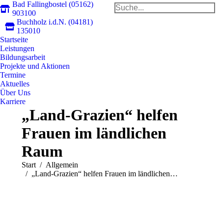
Bad Fallingbostel (05162)
Search:
903100
Buchholz i.d.N. (04181)
Faceb
In
135010
Startseite
page
pa
Leistungen
opens
op
Bildungsarbeit
in
in
Projekte und Aktionen
new
n
Termine
Aktuelles
windo
w
Über Uns
Karriere
„Land-Grazien“ helfen
Frauen im ländlichen
Raum
Sie befinden sich hier:
Start
Allgemein
„Land-Grazien“ helfen Frauen im ländlichen…