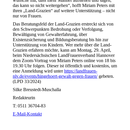
wünsche mir, dass mehr Männer aufstehen und sagen,
das kann so nicht weitergehen“, hofft Miriam Peters mit
ihren „Land-Grazien“ auf weitere Unterstützung – nicht
nur von Frauen.
Das Beratungsfeld der Land-Grazien erstreckt sich von
den Schwerpunkten Bedrohung oder Verfolgung,
Bewältigung von Gewalterfahrung, über
Existenzsicherung und Bildungsberatung bis hin zur
Unterstützung von Kindern. Wer mehr über die Land-
Grazien erfahren möchte, kann am Montag, 29. April,
beim Niedersächsischen LandFrauenverband Hannover
dem Zoom-Vortrag von Miriam Peters online von 18 bis
19.30 Uhr folgen. Dieser ist öffentlich und kostenlos, um
eine Anmeldung wird unter
https://landfrauen-
nlv.de/events/hingehoert-gewalt-gegen-frauen/
gebeten.
(LPD 33/2024)
Silke Breustedt-Muschalla
Redakteurin
T:
0511 36704-83
E-Mail-Kontakt