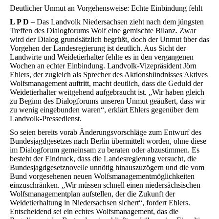
Deutlicher Unmut an Vorgehensweise: Echte Einbindung fehlt
L P D –
Das Landvolk Niedersachsen zieht nach dem jüngsten
Treffen des Dialogforums Wolf eine gemischte Bilanz. Zwar
wird der Dialog grundsätzlich begrüßt, doch der Unmut über das
Vorgehen der Landesregierung ist deutlich. Aus Sicht der
Landwirte und Weidetierhalter fehlte es in den vergangenen
Wochen an echter Einbindung. Landvolk-Vizepräsident Jörn
Ehlers, der zugleich als Sprecher des Aktionsbündnisses Aktives
Wolfsmanagement auftritt, macht deutlich, dass die Geduld der
Weidetierhalter weitgehend aufgebraucht ist. „Wir haben gleich
zu Beginn des Dialogforums unseren Unmut geäußert, dass wir
zu wenig eingebunden waren“, erklärt Ehlers gegenüber dem
Landvolk-Pressedienst.
So seien bereits vorab Änderungsvorschläge zum Entwurf des
Bundesjagdgesetzes nach Berlin übermittelt worden, ohne diese
im Dialogforum gemeinsam zu beraten oder abzustimmen. Es
besteht der Eindruck, dass die Landesregierung versucht, die
Bundesjagdgesetznovelle unnötig hinauszuzögern und die vom
Bund vorgesehenen neuen Wolfsmanagementmöglichkeiten
einzuschränken. „Wir müssen schnell einen niedersächsischen
Wolfsmanagementplan aufstellen, der die Zukunft der
Weidetierhaltung in Niedersachsen sichert“, fordert Ehlers.
Entscheidend sei ein echtes Wolfsmanagement, das die