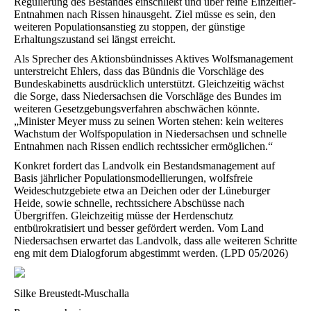
Regulierung des Bestandes einschließt und über reine Einzeltier-
Entnahmen nach Rissen hinausgeht. Ziel müsse es sein, den
weiteren Populationsanstieg zu stoppen, der günstige
Erhaltungszustand sei längst erreicht.
Als Sprecher des Aktionsbündnisses Aktives Wolfsmanagement
unterstreicht Ehlers, dass das Bündnis die Vorschläge des
Bundeskabinetts ausdrücklich unterstützt. Gleichzeitig wächst
die Sorge, dass Niedersachsen die Vorschläge des Bundes im
weiteren Gesetzgebungsverfahren abschwächen könnte.
„Minister Meyer muss zu seinen Worten stehen: kein weiteres
Wachstum der Wolfspopulation in Niedersachsen und schnelle
Entnahmen nach Rissen endlich rechtssicher ermöglichen.“
Konkret fordert das Landvolk ein Bestandsmanagement auf
Basis jährlicher Populationsmodellierungen, wolfsfreie
Weideschutzgebiete etwa an Deichen oder der Lüneburger
Heide, sowie schnelle, rechtssichere Abschüsse nach
Übergriffen. Gleichzeitig müsse der Herdenschutz
entbürokratisiert und besser gefördert werden. Vom Land
Niedersachsen erwartet das Landvolk, dass alle weiteren Schritte
eng mit dem Dialogforum abgestimmt werden. (LPD 05/2026)
Silke Breustedt-Muschalla