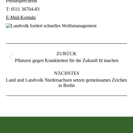
Pressesprecherin
T:
0511 36704-83
E-Mail-Kontakt
Kommentarnavigation
ZURÜCK
Vorheriger
Pflanzen gegen Krankheiten für die Zukunft fit machen
Beitrag:
NÄCHSTES
Land und Landvolk Niedersachsen setzen gemeinsames Zeichen
Nächster
in Berlin
Beitrag: