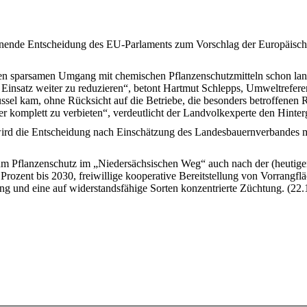
lehnende Entscheidung des EU-Parlaments zum Vorschlag der Europäisc
einen sparsamen Umgang mit chemischen Pflanzenschutzmitteln schon la
 Einsatz weiter zu reduzieren“, betont Hartmut Schlepps, Umweltrefere
üssel kam, ohne Rücksicht auf die Betriebe, die besonders betroffenen
r komplett zu verbieten“, verdeutlicht der Landvolkexperte den Hinte
wird die Entscheidung nach Einschätzung des Landesbauernverbandes 
um Pflanzenschutz im „Niedersächsischen Weg“ auch nach der (heutige
ozent bis 2030, freiwillige kooperative Bereitstellung von Vorrangfläc
ng und eine auf widerstandsfähige Sorten konzentrierte Züchtung. (22.