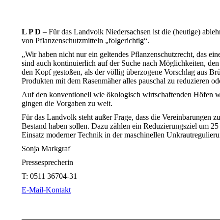
L P D
– Für das Landvolk Niedersachsen ist die (heutige) ab
von Pflanzenschutzmitteln „folgerichtig“.
„Wir haben nicht nur ein geltendes Pflanzenschutzrecht, das 
sind auch kontinuierlich auf der Suche nach Möglichkeiten, den
den Kopf gestoßen, als der völlig überzogene Vorschlag aus Br
Produkten mit dem Rasenmäher alles pauschal zu reduzieren ode
Auf den konventionell wie ökologisch wirtschaftenden Höfen 
gingen die Vorgaben zu weit.
Für das Landvolk steht außer Frage, dass die Vereinbarungen z
Bestand haben sollen. Dazu zählen ein Reduzierungsziel um 25 Pr
Einsatz moderner Technik in der maschinellen Unkrautregulieru
Sonja Markgraf
Pressesprecherin
T:
0511 36704-31
E-Mail-Kontakt