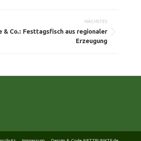
NÄCHSTES
e & Co.: Festtagsfisch aus regionaler
Erzeugung
nschutz
Impressum
Design & Code
NETZPUNKTE.de