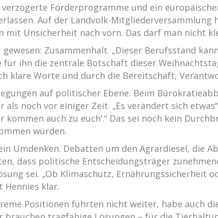
verzögerte Förderprogramme und ein europäischer K
erlassen. Auf der Landvolk-Mitgliederversammlung h
 mit Unsicherheit nach vorn. Das darf man nicht kl
ar gewesen: Zusammenhalt. „Dieser Berufsstand kann
 für ihn die zentrale Botschaft dieser Weihnachtstag
 klare Worte und durch die Bereitschaft, Verantw
ewegungen auf politischer Ebene. Beim Bürokratieab
 als noch vor einiger Zeit. „Es verändert sich etwas
 kommen auch zu euch‘.“ Das sei noch kein Durchbru
enommen würden.
t ein Umdenken. Debatten um den Agrardiesel, die Ab
ten, dass politische Entscheidungsträger zunehmen
Lösung sei. „Ob Klimaschutz, Ernährungssicherheit 
t Hennies klar.
Extreme Positionen führten nicht weiter, habe auch 
Wir brauchen tragfähige Lösungen – für die Tierha