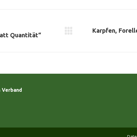
Karpfen, Forell
Nächster
att Quantität“
Beitrag:
m Verband
Date