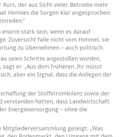
urs, der aus Sicht vieler Betriebe mehr
at Hennies die Sorgen klar angesprochen:
einreden.“
 enorm stark sein, wenn es darauf
e. Zuversicht falle nicht vom Himmel, sie
ortung zu übernehmen – auch politisch.
bau seien Schritte angestoßen worden,
“, sagt er. „Aus dem früheren ‚Ihr müsst
ch, aber ein Signal, dass die Anliegen der
schaffung der Stoffstrombilanz sowie der
d verstanden hätten, dass Landwirtschaft
oder Energieversorgung – ohne die
die Mitgliederversammlung gezeigt. „Was
ltung, den Bodenmarkt, den Umgang mit dem