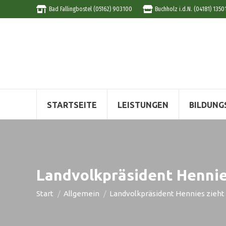
Bad Fallingbostel (05162) 903100
Buchholz i.d.N. (04181) 1350
STARTSEITE
LEISTUNGEN
BILDUNG
Landvolkpräsident Hennie
Sie befinden sich hier:
Start
Allgemein
Landvolkpräsident Hennies zieht