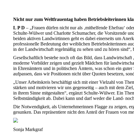
Nicht nur zum Weltfrauentag haben Betriebsleiterinnen kl
L P D
– „Frauen dürfen nicht nur als ‚mithelfende Ehefrau‘ od
Schulte-Wülwer und Charlotte Schumacher, die Vorsitzende und 
beiden aktiven Landwirtinnen geht es dabei einerseits um Anerk
professionelle Bedeutung der weiblichen Betriebsleiterinnen auc
in der Landwirtschaft regelmäßig zu sehen und zu hören sind“, 
Gesellschaftlich bestehe noch oft das Bild, dass Landwirtscha
moderne Vorbilder zeigen und gezielt Mädchen für landwirtschaf
in Ehrenämtern und in politischen Ämtern, was schon ein guter S
aufpassen, dass wir Positionen nicht über Quoten besetzen, son
„Unser Arbeitskreis beschäftigt sich mit einer Vielzahl von T
stärken und motivieren wir uns gegenseitig – auch mit dem Zie
in ihrem Sinne mitgestalten“, ergänzt Schulte-Wülwer. Ein Them
Selbstständigkeit ab. Dabei kann und darf weder die Land- noc
Die Notwendigkeit, als Unternehmerinnen Flagge zu zeigen, erg
gesunken. Das repräsentiere nicht den Anteil der Frauen von m
Sonja Markgraf