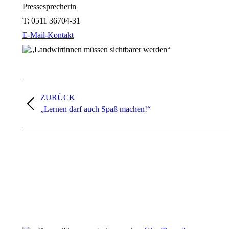
Pressesprecherin
T:
0511 36704-31
E-Mail-Kontakt
Kommentarnavigation
ZURÜCK
Vorheriger
„Lernen darf auch Spaß machen!“
Beitrag: