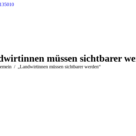
 135010
wirtinnen müssen sichtbarer w
 sich hier:
gemein
„Landwirtinnen müssen sichtbarer werden“