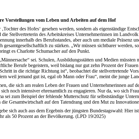
are Vorstellungen vom Leben und Arbeiten auf dem Hof
er ‚Tochter des Hofes‘ gesehen werden, sondern als eigenständige Ents
die Stellvertreterin des Arbeitskreises Unternehmerinnen im Landvolk
ennung innerhalb des Berufsstandes, aber auch um mediale Präsenz und
h gesamtgesellschaftlich zu stärken. „Wir müssen sichtbarer werden, so 
bringt es Charlotte Schumacher auf den Punkt.
ft „Männersache“ sei. Schulen, Ausbildungsstätten und Medien müssten 
tliche Berufe begeistern, weil bislang nur gut zehn Prozent der Fraue
chritt in die richtige Richtung ist“, beobachtet die stellvertretende V
dern weil jemand gut ist, egal ob Mann oder Frau“, meint die junge Lan
hemen, die sich am realen Leben der Frauen und Unternehmerinnen auf
l, sich noch intensiver ehrenamtlich zu engagieren. Nur da, wo sich F
a sei zum Beispiel der fehlende Mutterschutz für selbstständige Untern
h die Gesamtwirtschaft auf den Tatendrang und den Mut zu Innovatione
ebe sich auch aus dem Ergebnis der jüngsten Bundestagswahl: Hier ist
ehr als 50 Prozent an der Bevölkerung. (LPD 19/2025)