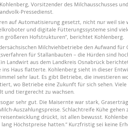
Kohlenberg, Vorsitzender des Milchausschusses und
ndvolk-Pressedienst.
n auf Automatisierung gesetzt, nicht nur weil sie w
lkroboter und digitale Fütterungssysteme sind viel
on größeren Hofstrukturen“, berichtet Kohlenberg.
edersächsischen Milchviehbetriebe den Aufwand fü
gsverfahren für Stallanbauten – die Hürden sind ho
Ein Landwirt aus dem Landkreis Osnabrück berichtet
ins Haus flatterte. Kohlenberg sieht in dieser Entw
mel sehr laut. Es gibt Betriebe, die investieren wo
iert, wo Betriebe eine Zukunft für sich sehen. Viele
lt und tiergerecht zu wachsen.
 sogar sehr gut. Die Maisernte war stark, Graserträge
 Milch-Auszahlungspreise. Schlachtreife Kühe gehen 
reisentwicklung drückt, ist allen bewusst. Kohlenb
lang Höchstpreise hatten.“ Kurzfristig sei keine Erh