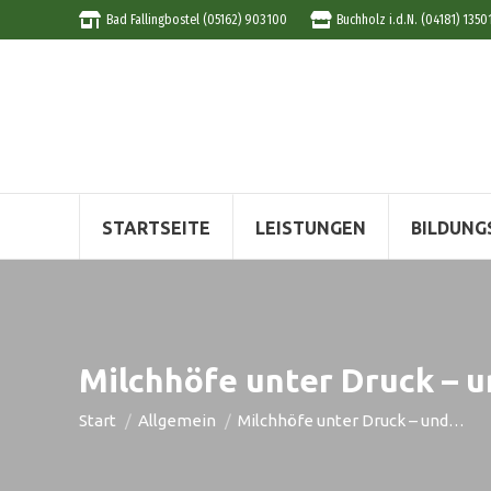
Bad Fallingbostel (05162) 903100
Buchholz i.d.N. (04181) 1350
STARTSEITE
LEISTUNGEN
BILDUNG
Milchhöfe unter Druck – u
Sie befinden sich hier:
Start
Allgemein
Milchhöfe unter Druck – und…