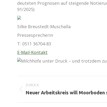
deuteten Prognosen auf steigende Notierun
91/2025)
Silke Breustedt-Muschalla
Pressesprecherin
T:
0511 36704-83
E-Mail-Kontakt
Kommentarnavigation
ZURÜCK
Vorheriger
Neuer Arbeitskreis will Moorboden
Beitrag: