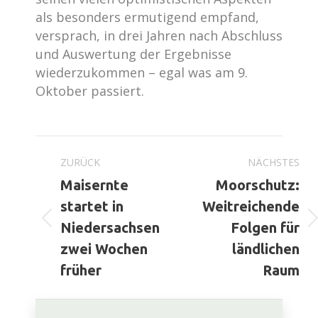
als besonders ermutigend empfand,
versprach, in drei Jahren nach Abschluss
und Auswertung der Ergebnisse
wiederzukommen – egal was am 9.
Oktober passiert.
Kommentarnavigation
ZURÜCK
NÄCHSTES
Maisernte
Moorschutz:
startet in
Weitreichende
Vorheriger
Nächster
Niedersachsen
Folgen für
Beitrag:
Beitrag:
zwei Wochen
ländlichen
früher
Raum