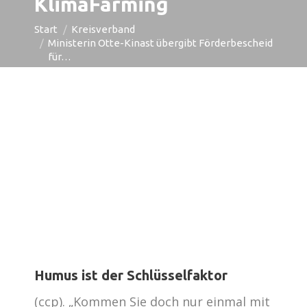
KlimaFarming
Sie befinden sich hier:
Start
Kreisverband
Ministerin Otte-Kinast übergibt Förderbescheid
für…
Humus ist der Schlüsselfaktor
(ccp). „Kommen Sie doch nur einmal mit