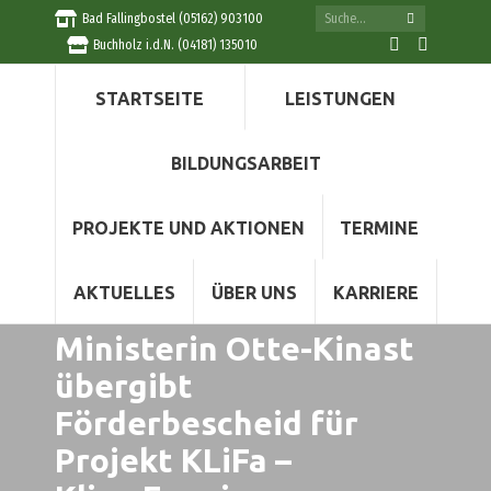
Search:
Bad Fallingbostel (05162) 903100
Buchholz i.d.N. (04181) 135010
Facebook
Instag
page
page
STARTSEITE
LEISTUNGEN
opens
opens
in
in
new
new
BILDUNGSARBEIT
window
windo
PROJEKTE UND AKTIONEN
TERMINE
AKTUELLES
ÜBER UNS
KARRIERE
Ministerin Otte-Kinast
übergibt
Förderbescheid für
Projekt KLiFa –