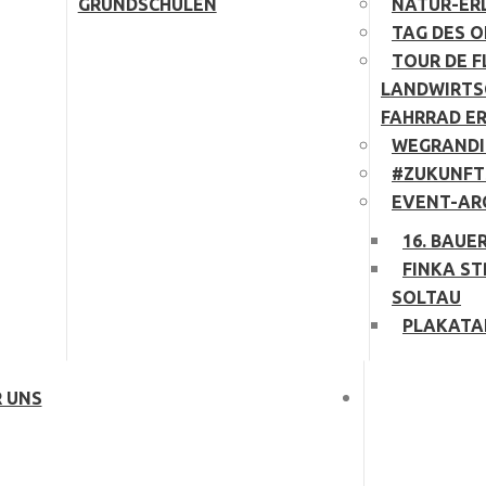
GRUNDSCHULEN
NATUR-ER
TAG DES 
TOUR DE F
LANDWIRTS
FAHRRAD E
WEGRANDI
#ZUKUNFT
EVENT-AR
16. BAUE
FINKA ST
SOLTAU
PLAKATA
 UNS