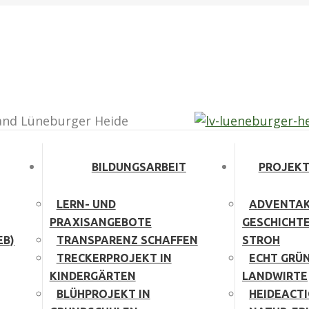
agram page opens in new window
and Lüneburger Heide
BILDUNGSARBEIT
PROJEKT
LERN- UND
ADVENTAK
PRAXISANGEBOTE
GESCHICHT
EB)
TRANSPARENZ SCHAFFEN
STROH
TRECKERPROJEKT IN
ECHT GRÜN
KINDERGÄRTEN
LANDWIRTE
BLÜHPROJEKT IN
HEIDEACT