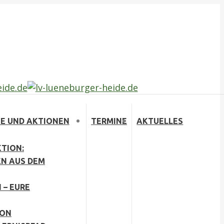
E UND AKTIONEN
TERMINE
AKTUELLES
TION:
EN AUS DEM
 – EURE
ION