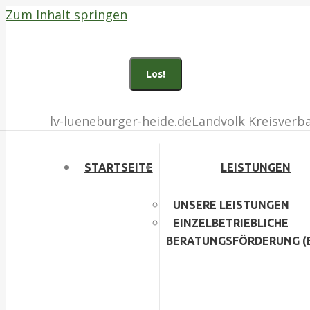
Zum Inhalt springen
Bad Fallingbostel (05162) 903100
Buchholz i.d.N. (04181) 135010
Search:
Facebook page opens in new window
Inst
lv-lueneburger-heide.de
Landvolk Kreisverb
STARTSEITE
LEISTUNGEN
UNSERE LEISTUNGEN
EINZELBETRIEBLICHE
BERATUNGSFÖRDERUNG (