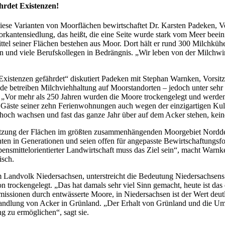
hrdet Existenzen!
e Varianten von Moorflächen bewirtschaftet Dr. Karsten Padeken, Vo
rkantensiedlung, das heißt, die eine Seite wurde stark vom Meer beeinf
ttel seiner Flächen bestehen aus Moor. Dort hält er rund 300 Milchkü
n und viele Berufskollegen in Bedrängnis. „Wir leben von der Milchwir
stenzen gefährdet“ diskutiert Padeken mit Stephan Warnken, Vorsitz
ide betreiben Milchviehhaltung auf Moorstandorten – jedoch unter seh
. „Vor mehr als 250 Jahren wurden die Moore trockengelegt und werden
e Gäste seiner zehn Ferienwohnungen auch wegen der einzigartigen Kul
ch wachsen und fast das ganze Jahr über auf dem Acker stehen, keine 
zung der Flächen im größten zusammenhängenden Moorgebiet Norddeuts
ten in Generationen und seien offen für angepasste Bewirtschaftungsfo
ensmittelorientierter Landwirtschaft muss das Ziel sein“, macht Warn
isch.
im Landvolk Niedersachsen, unterstreicht die Bedeutung Niedersachsen
 trockengelegt. „Das hat damals sehr viel Sinn gemacht, heute ist das 
missionen durch entwässerte Moore, in Niedersachsen ist der Wert deut
wandlung von Acker in Grünland. „Der Erhalt von Grünland und die U
g zu ermöglichen“, sagt sie.