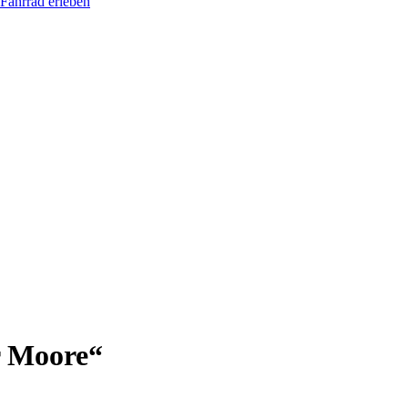
Fahrrad erleben
r Moore“