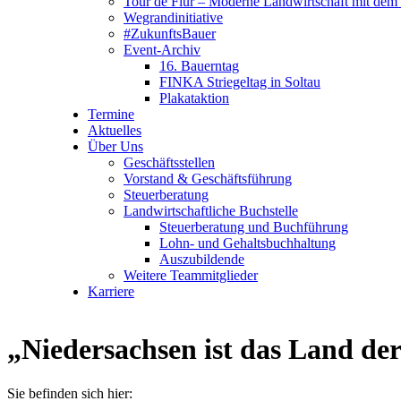
Tour de Flur – Moderne Landwirtschaft mit dem 
Wegrandinitiative
#ZukunftsBauer
Event-Archiv
16. Bauerntag
FINKA Striegeltag in Soltau
Plakataktion
Termine
Aktuelles
Über Uns
Geschäftsstellen
Vorstand & Geschäftsführung
Steuerberatung
Landwirtschaftliche Buchstelle
Steuerberatung und Buchführung
Lohn- und Gehaltsbuchhaltung
Auszubildende
Weitere Teammitglieder
Karriere
„Niedersachsen ist das Land de
Sie befinden sich hier: