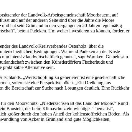
rsitzender der Landvolk-Arbeitsgemeinschaft Moorbauern, auf
lusst und auf der anderen Seite sind über die Jahre die Moore
he und hat sein Grünland in den vergangenen 20 Jahren regelmäßig
tschaft“, betont Padeken. Um weiter investieren zu können, fordert er
ender des Landvolk-Kreisverbandes Osterholz, über die
r unterschiedlichen Bedingungen: Während Padeken an der Küste
 nun intensiv landwirtschaftlich genutzt“, sagt Warnken. Gemeinsam
turlandschaft zwischen den Künstlerdörfern Fischerhude und
praktikable Alternative sein.
chlands. „Wertschöpfung zu generieren ist eine gesellschaftliche
rmen, sofern sie eine Perspektive böten. „Ein Dreiklang aus
ken die Bereitschaft zur Suche nach Lösungen deutlich. Eine Rückkehr
s für den Moorschutz: „Niedersachsen ist das Land der Moore.“ Rund
ein Baustein, der beim Klimaschutz ein wichtiges Thema ist“,
lich größer durch den hohen Anteil der kohlenstoffreichen Böden. Als
mwandlung von Acker in Grünland sind gute Möglichkeiten,