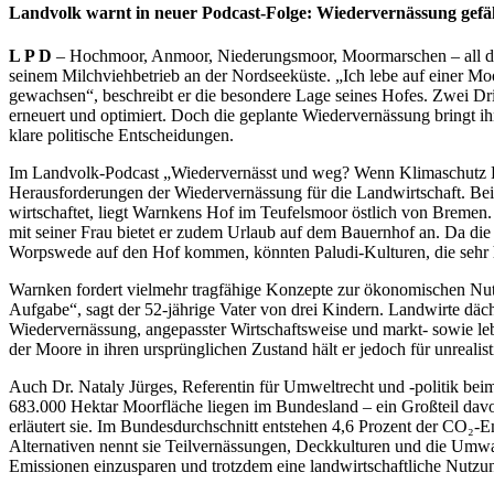
Landvolk warnt in neuer Podcast-Folge: Wiedervernässung gefä
L P D
– Hochmoor, Anmoor, Niederungsmoor, Moormarschen – all dies
seinem Milchviehbetrieb an der Nordseeküste. „Ich lebe auf einer Moo
gewachsen“, beschreibt er die besondere Lage seines Hofes. Zwei Dri
erneuert und optimiert. Doch die geplante Wiedervernässung bringt ih
klare politische Entscheidungen.
Im Landvolk-Podcast „Wiedervernässt und weg? Wenn Klimaschutz Exi
Herausforderungen der Wiedervernässung für die Landwirtschaft. Be
wirtschaftet, liegt Warnkens Hof im Teufelsmoor östlich von Bremen
mit seiner Frau bietet er zudem Urlaub auf dem Bauernhof an. Da di
Worpswede auf den Hof kommen, könnten Paludi-Kulturen, die sehr ho
Warnken fordert vielmehr tragfähige Konzepte zur ökonomischen Nut
Aufgabe“, sagt der 52-jährige Vater von drei Kindern. Landwirte däch
Wiedervernässung, angepasster Wirtschaftsweise und markt- sowie leb
der Moore in ihren ursprünglichen Zustand hält er jedoch für unrealist
Auch Dr. Nataly Jürges, Referentin für Umweltrecht und -politik be
683.000 Hektar Moorfläche liegen im Bundesland – ein Großteil davon
erläutert sie. Im Bundesdurchschnitt entstehen 4,6 Prozent der CO₂-E
Alternativen nennt sie Teilvernässungen, Deckkulturen und die Um
Emissionen einzusparen und trotzdem eine landwirtschaftliche Nutzun