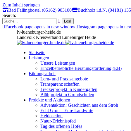
Zum Inhalt springen
Bad Fallingbostel (05162) 903100
Buchholz i.d.N. (04181) 13
Search:
Facebook page opens in new window
Instagram page opens in n
lv-lueneburger-heide.de
Landvolk Kreisverband Lüneburger Heide
Startseite
Leistungen
Unsere Leistungen
Einzelbetriebliche Beratungsförderung (EB)
Bildungsarbeit
Lern- und Praxisangebote
Transparenz schaffen
Treckerprojekt in Kindergärten
Blühprojekt in Grundschulen
Projekte und Aktionen
Adventaktion: Geschichten aus dem Stroh
Echt Grün – Eure Landwirte
Heideaction
Natur-Erlebnispfad
Tag des offenen Hofes