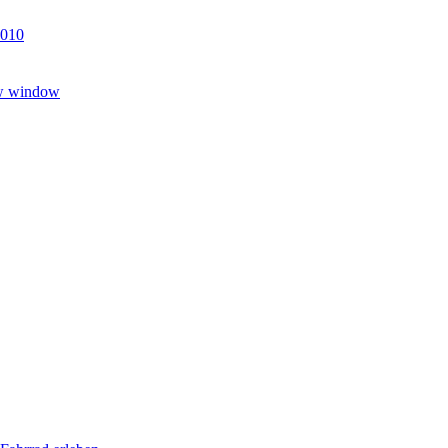
5010
ew window