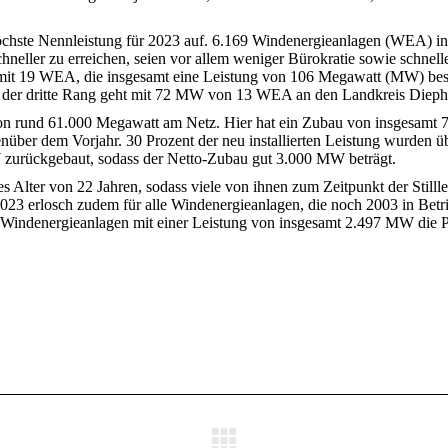
chste Nennleistung für 2023 auf. 6.169 Windenergieanlagen (WEA) in N
schneller zu erreichen, seien vor allem weniger Bürokratie sowie schn
en mit 19 WEA, die insgesamt eine Leistung von 106 Megawatt (MW) 
d der dritte Rang geht mit 72 MW von 13 WEA an den Landkreis Dieph
von rund 61.000 Megawatt am Netz. Hier hat ein Zubau von insgesamt 
nüber dem Vorjahr. 30 Prozent der neu installierten Leistung wurden 
zurückgebaut, sodass der Netto-Zubau gut 3.000 MW beträgt.
es Alter von 22 Jahren, sodass viele von ihnen zum Zeitpunkt der Stil
023 erlosch zudem für alle Windenergieanlagen, die noch 2003 in B
 Windenergieanlagen mit einer Leistung von insgesamt 2.497 MW die P