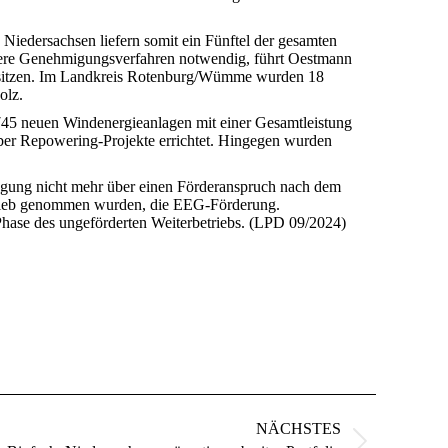
iedersachsen liefern somit ein Fünftel der gesamten
ellere Genehmigungsverfahren notwendig, führt Oestmann
besitzen. Im Landkreis Rotenburg/Wümme wurden 18
olz.
745 neuen Windenergieanlagen mit einer Gesamtleistung
über Repowering-Projekte errichtet. Hingegen wurden
llegung nicht mehr über einen Förderanspruch nach dem
etrieb genommen wurden, die EEG-Förderung.
hase des ungeförderten Weiterbetriebs. (LPD 09/2024)
NÄCHSTES