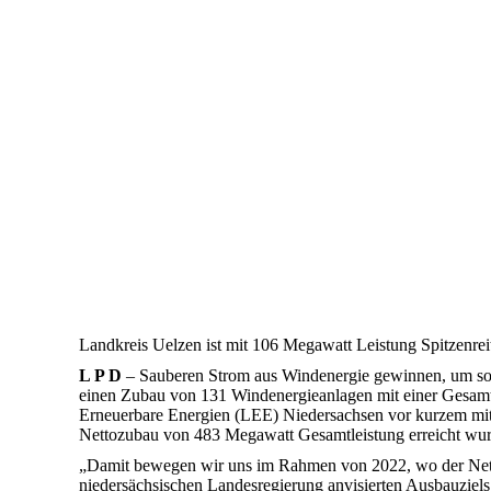
Landkreis Uelzen ist mit 106 Megawatt Leistung Spitzenrei
L P D
– Sauberen Strom aus Windenergie gewinnen, um so d
einen Zubau von 131 Windenergieanlagen mit einer Gesamtl
Erneuerbare Energien (LEE) Niedersachsen vor kurzem mit
Nettozubau von 483 Megawatt Gesamtleistung erreicht wur
„Damit bewegen wir uns im Rahmen von 2022, wo der Netto
niedersächsischen Landesregierung anvisierten Ausbauziel