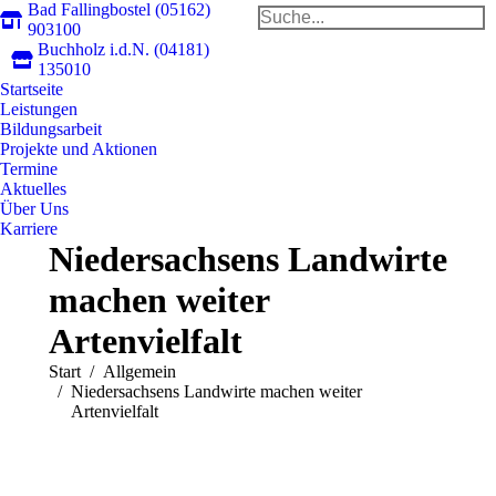
Bad Fallingbostel (05162)
Search:
903100
Buchholz i.d.N. (04181)
Faceb
In
135010
Startseite
page
pa
Leistungen
opens
op
Bildungsarbeit
in
in
Projekte und Aktionen
new
n
Termine
Aktuelles
windo
w
Über Uns
Karriere
Niedersachsens Landwirte
machen weiter
Artenvielfalt
Sie befinden sich hier:
Start
Allgemein
Niedersachsens Landwirte machen weiter
Artenvielfalt