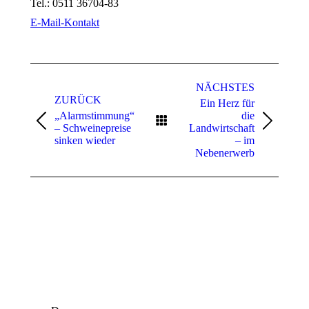
Tel.:
0511 36704-83
E-Mail-Kontakt
Kommentarnavigation
NÄCHSTES
ZURÜCK
Ein Herz für
„Alarmstimmung“
die
Vorheriger
Nächster
– Schweinepreise
Landwirtschaft
Beitrag:
Beitrag:
sinken wieder
– im
Nebenerwerb