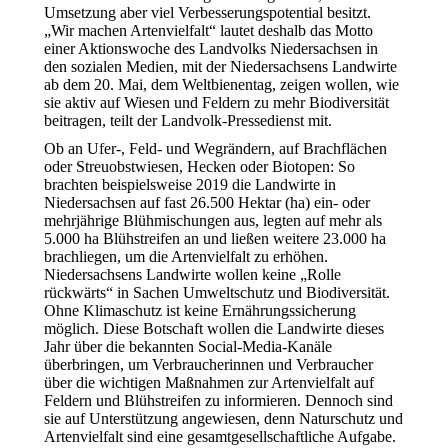
Umsetzung aber viel Verbesserungspotential besitzt.
„Wir machen Artenvielfalt“ lautet deshalb das Motto
einer Aktionswoche des Landvolks Niedersachsen in
den sozialen Medien, mit der Niedersachsens Landwirte
ab dem 20. Mai, dem Weltbienentag, zeigen wollen, wie
sie aktiv auf Wiesen und Feldern zu mehr Biodiversität
beitragen, teilt der Landvolk-Pressedienst mit.
Ob an Ufer-, Feld- und Wegrändern, auf Brachflächen
oder Streuobstwiesen, Hecken oder Biotopen: So
brachten beispielsweise 2019 die Landwirte in
Niedersachsen auf fast 26.500 Hektar (ha) ein- oder
mehrjährige Blühmischungen aus, legten auf mehr als
5.000 ha Blühstreifen an und ließen weitere 23.000 ha
brachliegen, um die Artenvielfalt zu erhöhen.
Niedersachsens Landwirte wollen keine „Rolle
rückwärts“ in Sachen Umweltschutz und Biodiversität.
Ohne Klimaschutz ist keine Ernährungssicherung
möglich. Diese Botschaft wollen die Landwirte dieses
Jahr über die bekannten Social-Media-Kanäle
überbringen, um Verbraucherinnen und Verbraucher
über die wichtigen Maßnahmen zur Artenvielfalt auf
Feldern und Blühstreifen zu informieren. Dennoch sind
sie auf Unterstützung angewiesen, denn Naturschutz und
Artenvielfalt sind eine gesamtgesellschaftliche Aufgabe.