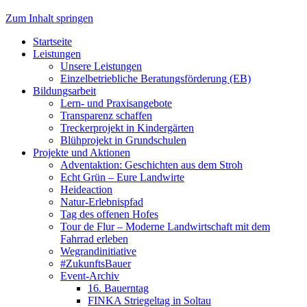
Zum Inhalt springen
Startseite
Leistungen
Unsere Leistungen
Einzelbetriebliche Beratungsförderung (EB)
Bildungsarbeit
Lern- und Praxisangebote
Transparenz schaffen
Treckerprojekt in Kindergärten
Blühprojekt in Grundschulen
Projekte und Aktionen
Adventaktion: Geschichten aus dem Stroh
Echt Grün – Eure Landwirte
Heideaction
Natur-Erlebnispfad
Tag des offenen Hofes
Tour de Flur – Moderne Landwirtschaft mit dem
Fahrrad erleben
Wegrandinitiative
#ZukunftsBauer
Event-Archiv
16. Bauerntag
FINKA Striegeltag in Soltau