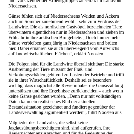
und Vorsitzender der Arbeitsgruppe Gänsefraß im Landvolk
Niedersachsen.
Gänse fühlen sich auf Niedersachsens Weiden und Äckern
auch im Sommer zunehmend wohl – sehr zum Verdruss der
Landwirte. Die als nordischen Gastvögel bezeichneten Tiere
überwintern eigentlichen nur in Niedersachsen und ziehen im
Frühjahr in ihre arktischen Brutgebiete. „Doch immer mehr
Gänse verbleiben ganzjährig in Niedersachsen und brüten
hier. Dabei ernähren sie auch überwiegend vom Aufwuchs
auf landwirtschaftlichen Flächen“, erklärt Noosten.
Die Folgen sind für die Landwirte überall sichtbar: Die starke
Ausbreitung der Tiere mitsamt der Fraß- und
Verkotungsschäden geht voll zu Lasten der Betriebe und trifft
sie in ihrer Wirtschaftlichkeit. Deshalb sei es besonders
wichtig, dass möglichst alle Revierinhaber die Gänsezählung
unterstützen und ihre Ergebnisse zurückmelden – auch wenn
keine Gänse gesichtet wurden. „Denn nur mit vollständigen
Daten kann ein realistisches Bild der aktuellen
Bestandssituation gezeichnet und fundiert gegenüber der
Landesverwaltung argumentiert werden“, führt Noosten aus.
Mitglieder des Landvolks, die selbst keine
Jagdausübungsberechtigten sind, sind aufgerufen, ihre
Revierpächter anzusprechen und für die Bedeutung der