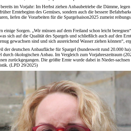
 bereits im Vorjahr: Im Herbst ziehen Anbaubetriebe die Dämme, legen F
n früher Erntebeginn des Gemüses, sondern auch die bessere Befahrbark
ren, liefen die Vorarbeiten für die Spargelsaison2025 zumeist reibungs
rn einige Sorgen. „Wir müssen auf dem Freiland schon leicht beregnen
 was sich auf die Qualität des Spargels und schließlich auch auf den E
 genug gewachsen sind und sich ausreichend Wasser ziehen können“, er
eil der deutschen Anbaufläche für Spargel (bundesweit rund 20.000 ha
gel durch ökologischen Anbau. Im Vergleich zum Vorjahreszeitraum (20
nen zurückgegangen. Die größte Ernte wurde dabei in Nieder-sachsen 
istik. (LPD 29/2025)