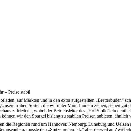
r – Preise stabil
ofläden, auf Märkten und in den extra aufgestellten „Bretterbuden“ sc
 „Unsere frühen Sorten, die wir unter Mini-Tunneln ziehen, stehen gut 
chaus zufrieden“, wobei der Betriebsleiter des „Hof Stolle“ ein deutli
 können wir den Spargel bislang zu stabilen Preisen anbieten, ähnlich 
ören die Regionen rund um Hannover, Nienburg, Lüneburg und Uelzen
n Gemüseanbau, musste den „Spitzenreiterplatz“ aber derweil an Zwieb