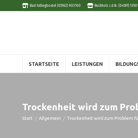
Bad Fallingbostel (05162) 903100
Buchholz i.d.N. (04181) 1350
STARTSEITE
LEISTUNGEN
BILDUNG
Trockenheit wird zum Prob
Sie befinden sich hier:
Start
Allgemein
Trockenheit wird zum Problem f