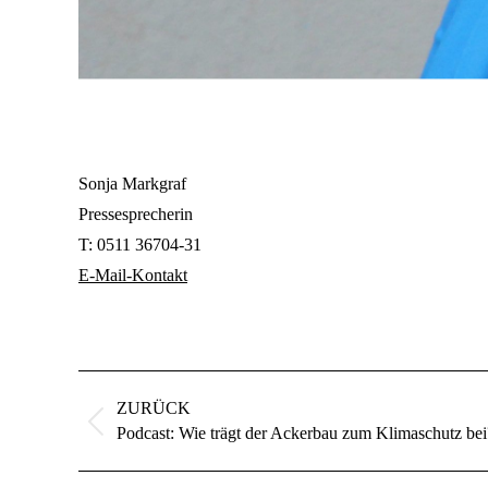
Sonja Markgraf
Pressesprecherin
T:
0511 36704-31
E-Mail-Kontakt
Kommentarnavigation
ZURÜCK
Vorheriger
Podcast: Wie trägt der Ackerbau zum Klimaschutz bei
Beitrag: