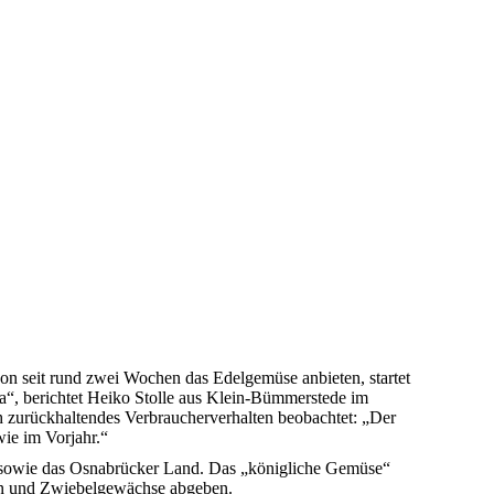
hon seit rund zwei Wochen das Edelgemüse anbieten, startet
da“, berichtet Heiko Stolle aus Klein-Bümmerstede im
ch zurückhaltendes Verbraucherverhalten beobachtet: „Der
wie im Vorjahr.“
 sowie das Osnabrücker Land. Das „königliche Gemüse“
eln und Zwiebelgewächse abgeben.