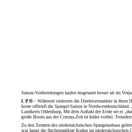
Saison-Vorbereitungen laufen insgesamt besser als im Vorjah
L P D
– Während vielerorts die Direktvermarkter in ihren H
heute offiziell die Spargel-Saison in Nordwestdeutschland.
Landkreis Oldenburg. Mit dem Auftakt der Ernte sei er „dur
große Boom aus der Corona-Zeit ist leider vorbei. Trotzdem
Zu den Zentren des niedersächsischen Spargelanbaus geh
war lange die flächenstärkste Kultur im niedersächsische