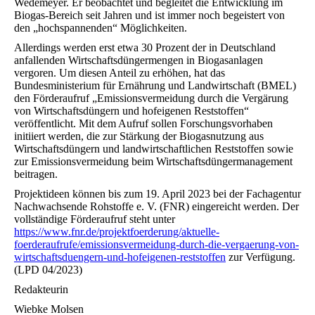
Wedemeyer. Er beobachtet und begleitet die Entwicklung im
Biogas-Bereich seit Jahren und ist immer noch begeistert von
den „hochspannenden“ Möglichkeiten.
Allerdings werden erst etwa 30 Prozent der in Deutschland
anfallenden Wirtschaftsdüngermengen in Biogasanlagen
vergoren. Um diesen Anteil zu erhöhen, hat das
Bundesministerium für Ernährung und Landwirtschaft (BMEL)
den Förderaufruf „Emissionsvermeidung durch die Vergärung
von Wirtschaftsdüngern und hofeigenen Reststoffen“
veröffentlicht. Mit dem Aufruf sollen Forschungsvorhaben
initiiert werden, die zur Stärkung der Biogasnutzung aus
Wirtschaftsdüngern und landwirtschaftlichen Reststoffen sowie
zur Emissionsvermeidung beim Wirtschaftsdüngermanagement
beitragen.
Projektideen können bis zum 19. April 2023 bei der Fachagentur
Nachwachsende Rohstoffe e. V. (FNR) eingereicht werden. Der
vollständige Förderaufruf steht unter
https://www.fnr.de/projektfoerderung/aktuelle-
foerderaufrufe/emissionsvermeidung-durch-die-vergaerung-von-
wirtschaftsduengern-und-hofeigenen-reststoffen
zur Verfügung.
(LPD 04/2023)
Redakteurin
Wiebke Molsen