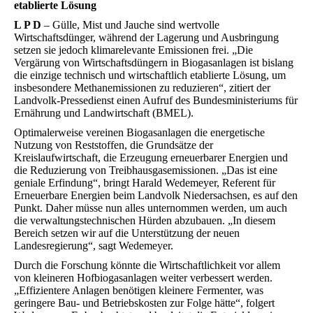
etablierte Lösung
L P D
– Gülle, Mist und Jauche sind wertvolle
Wirtschaftsdünger, während der Lagerung und Ausbringung
setzen sie jedoch klimarelevante Emissionen frei. „Die
Vergärung von Wirtschaftsdüngern in Biogasanlagen ist bislang
die einzige technisch und wirtschaftlich etablierte Lösung, um
insbesondere Methanemissionen zu reduzieren“, zitiert der
Landvolk-Pressedienst einen Aufruf des Bundesministeriums für
Ernährung und Landwirtschaft (BMEL).
Optimalerweise vereinen Biogasanlagen die energetische
Nutzung von Reststoffen, die Grundsätze der
Kreislaufwirtschaft, die Erzeugung erneuerbarer Energien und
die Reduzierung von Treibhausgasemissionen. „Das ist eine
geniale Erfindung“, bringt Harald Wedemeyer, Referent für
Erneuerbare Energien beim Landvolk Niedersachsen, es auf den
Punkt. Daher müsse nun alles unternommen werden, um auch
die verwaltungstechnischen Hürden abzubauen. „In diesem
Bereich setzen wir auf die Unterstützung der neuen
Landesregierung“, sagt Wedemeyer.
Durch die Forschung könnte die Wirtschaftlichkeit vor allem
von kleineren Hofbiogasanlagen weiter verbessert werden.
„Effizientere Anlagen benötigen kleinere Fermenter, was
geringere Bau- und Betriebskosten zur Folge hätte“, folgert