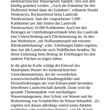
niedersächsischen Wassergesetz handelt. Dies soll aber
künftig geändert werden. „Auch die Entnahme für den
Hofbetrieb bedarf dann der Erlaubnis“, erläuterte Harald
Wedemeyer, Rechtsreferent beim Landvolk
Niedersachsen. Statt der vorgesehenen 5.000
Kubikmeter pro Jahr fordert das Landvolk
Niedersachsen 10.000 Kubikmeter. Auch bei den
Beiträgen an Unterhaltungsverbände lehnt das Landvolk
eine Unterscheidung nach Flächennutzung ab, da dies
laut Wedemeyer „ein Nullsummenspiel mit enormer
Bürokratiebelastung“ wäre. Erhebungen hätten ergeben,
dass fast alle Landwirte auch Waldflächen besäßen, für
deren Entlastung beim Beitrag sie Erhöhungen bei den
anderen Flächen zu tragen hätten.
In die gleiche Kerbe schlägt der Entwurf des
Masterplans Wasser des niedersächsischen
Umweltministeriums, der die wesentlichen
wasserwirtschaftlichen Handlungsfelder und
Herausforderungen der vom Klimawandel besonders
betroffenen Landwirtschaft darstellt. Darin wird die
gesamte Themenpalette vom nachhaltigen
Wassermanagement, dem Schutz vor Wasser und der
Reduzierung von Schadstoffen im Wasser behandelt. „Es
ergeben sich daraus allerdings vorerst keine direkten
rechtlichen oder praktischen Folgen“, sagt Dr. Nataly