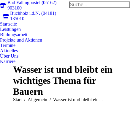
Bad Fallingbostel (05162)
Search:
903100
Buchholz i.d.N. (04181)
Faceb
In
135010
Startseite
page
pa
Leistungen
opens
op
Bildungsarbeit
in
in
Projekte und Aktionen
new
n
Termine
Aktuelles
windo
w
Über Uns
Karriere
Wasser ist und bleibt ein
wichtiges Thema für
Bauern
Sie befinden sich hier:
Start
Allgemein
Wasser ist und bleibt ein…