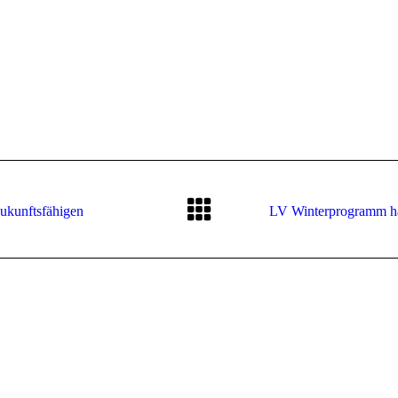
zukunftsfähigen
LV Winterprogramm häl
Nächster
Beitrag: