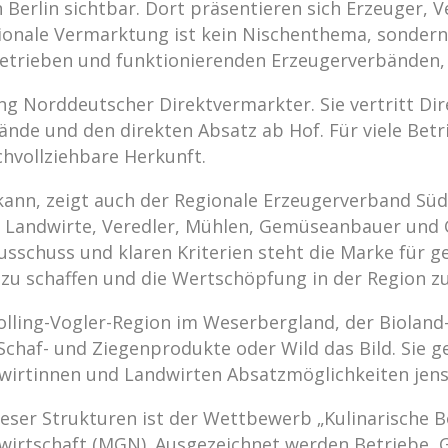
n Berlin sichtbar. Dort präsentieren sich Erzeuger
ionale Vermarktung ist kein Nischenthema, sondern 
trieben und funktionierenden Erzeugerverbänden, t
igung Norddeutscher Direktvermarkter. Sie vertritt 
nde und den direkten Absatz ab Hof. Für viele Betri
chvollziehbare Herkunft.
 kann, zeigt auch der Regionale Erzeugerverband Sü
ort Landwirte, Veredler, Mühlen, Gemüseanbauer u
sschuss und klaren Kriterien steht die Marke für g
n zu schaffen und die Wertschöpfung in der Region zu
 Solling-Vogler-Region im Weserbergland, der Biol
, Schaf- und Ziegenprodukte oder Wild das Bild. Si
wirtinnen und Landwirten Absatzmöglichkeiten jen
dieser Strukturen ist der Wettbewerb „Kulinarische 
irtschaft (MGN). Ausgezeichnet werden Betriebe, G