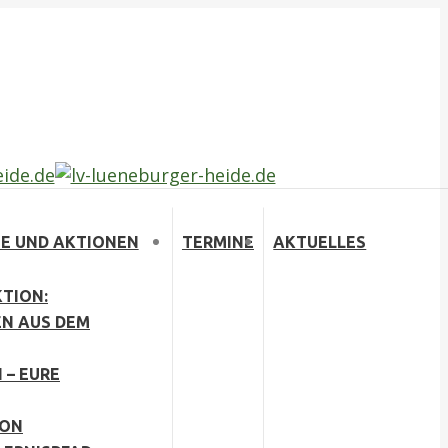
E UND AKTIONEN
TERMINE
AKTUELLES
TION:
EN AUS DEM
 – EURE
ION