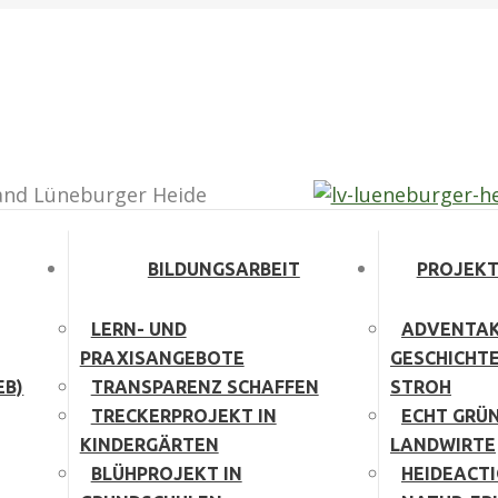
agram page opens in new window
and Lüneburger Heide
BILDUNGSARBEIT
PROJEKT
LERN- UND
ADVENTAK
PRAXISANGEBOTE
GESCHICHT
EB)
TRANSPARENZ SCHAFFEN
STROH
TRECKERPROJEKT IN
ECHT GRÜN
KINDERGÄRTEN
LANDWIRTE
BLÜHPROJEKT IN
HEIDEACT