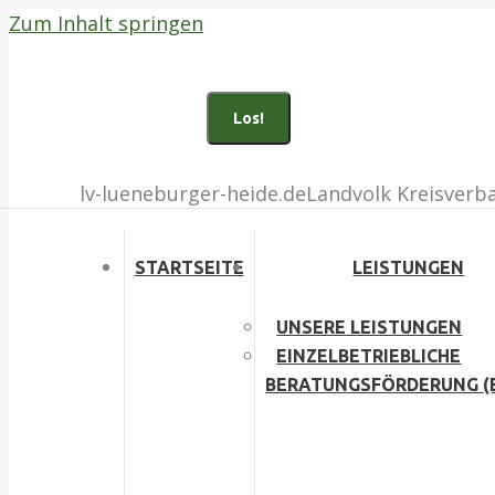
Zum Inhalt springen
Bad Fallingbostel (05162) 903100
Buchholz i.d.N. (04181) 135010
Search:
Facebook page opens in new window
Inst
lv-lueneburger-heide.de
Landvolk Kreisverb
STARTSEITE
LEISTUNGEN
UNSERE LEISTUNGEN
EINZELBETRIEBLICHE
BERATUNGSFÖRDERUNG (