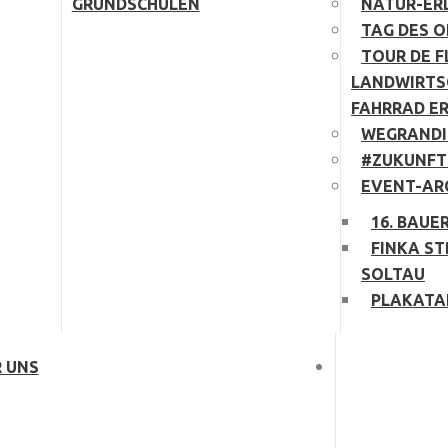
GRUNDSCHULEN
NATUR-ER
TAG DES 
TOUR DE F
LANDWIRTS
FAHRRAD E
WEGRANDI
#ZUKUNFT
EVENT-AR
16. BAUE
FINKA ST
SOLTAU
PLAKATA
 UNS