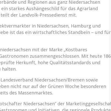
, Verbände und Regionen aus ganz Niedersachsen
ein starkes Aushängeschild für das Agrarland
eilt der Landvolk-Pressedienst mit.
Direktvermarkter in Niedersachsen, Hamburg und
ebe ist das ein wirtschaftliches Standbein – und für
dniedersachsen mit der Marke „Kostbares
nd Gastronomen zusammengeschlossen. Mit heute 186
eprüfte Herkunft, hohe Qualitätsstandards und
 halten.
and-Landesverband Niedersachsen/Bremen sowie
e geben nicht nur auf der Grünen Woche besonderen
seits des Massenmarktes.
Botschafter Niedersachsen“ der Marketinggesellscha
astronomen und Initiativen, die regionale Produkte