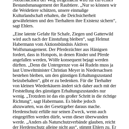
Bestandsmanagement der Raubtiere. „Nur so können wir
die Weidetiere schützen, unsere einmalige
Kulturlandschaft erhalten, die Deichsicherheit
gewährleisten und den Tierhaltern ihre Existenz sichern“,
sagt Ehlers.
„Eine latente Gefahr für Schafe, Ziegen und Gatterwild
wird auch nach der Einstufung bleiben“, sagt Helmut
Habermann vom Aktionsbündnis Aktives
Wolfsmanagement. Der Pferdezüchter aus Hänigsen
fordert, dass in Hotspots, in denen Rinder und Pferde
angefallen werden, Wölfe konsequent bejagt werden
dürften. „Denn die Untergrenze von 44 Rudeln muss ja
laut Umweltminister Christian Meyer in Niedersachsen
bestehen bleiben, um den günstigen Erhaltungszustand
beizubehalten“, gibt er zu bedenken. Für die Tierhalter
von kleinen Wiederkäuern ändert sich daher auch mit der
Feststellung des günstigen Erhaltungszustandes nur
wenig. „Trotzdem ist das ein großer Schritt in die richtige
Richtung“, sagt Habermann. Es bleibe jedoch
abzuwarten, was der Gesetzgeber daraus mache.
Herdenschutz erfülle nur seinen Zweck, wenn auch
eingegriffen werden dürfe, wenn dieser überwunden
werde. „Anders als Naturschutzverbände glauben, reicht
der Herdenschutz alleine nicht aus“, stimmt Ehlers zu. Er