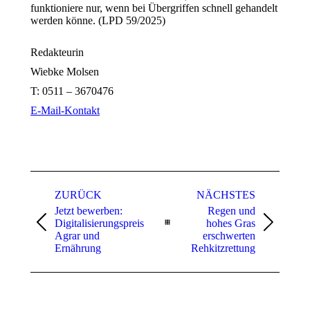
funktioniere nur, wenn bei Übergriffen schnell gehandelt
werden könne. (LPD 59/2025)
Redakteurin
Wiebke Molsen
T:
0511 – 3670476
E-Mail-Kontakt
Kommentarnavigation
ZURÜCK
NÄCHSTES
Jetzt bewerben:
Regen und
Digitalisierungspreis
hohes Gras
Vorheriger
Nächster
Agrar und
erschwerten
Beitrag:
Beitrag:
Ernährung
Rehkitzrettung