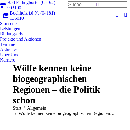
Bad Fallingbostel (05162)
Search:
903100
Buchholz i.d.N. (04181)
Faceb
In
135010
Startseite
page
pa
Leistungen
opens
op
Bildungsarbeit
in
in
Projekte und Aktionen
new
n
Termine
Aktuelles
windo
w
Über Uns
Karriere
Wölfe kennen keine
biogeographischen
Regionen – die Politik
schon
Sie befinden sich hier:
Start
Allgemein
Wölfe kennen keine biogeographischen Regionen…