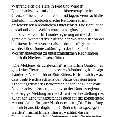
Während sich die Tiere in Feld und Wald in
Niedersachsen vermischen und biogeographische
Grenzen überschreitend leben und jagen, verursacht die
Einteilung in biogeografische Regionen einen
entscheidenden rechtlichen Unterschied. Die Population
des atlantischen Wolfes wurde als „günstig“ eingestuft
und auch so von der Bundesregierung an die EU
gemeldet, während der Zustand der Wolfspopulation der
kontinentalen Art vorerst als „unbekannt“ gemeldet
wurde. Dies könnte zukünftig in der Praxis beim
Wolfsmanagement zu unterschiedlichen Rechtslagen
innerhalb Niedersachsens führen.
„Die Meldung als „unbekannt“ ist natürlich Quatsch, es
gibt keine Tierart, die ein besseres Monitoring hat“, sagt
Landvolk-Vizepräsident Jörn Ehlers. Er freut sich zwar,
dass Teile Niedersachsens den Status des günstigen
Erhaltungszustandes bekommen haben, das Landvolk
Niedersachsen fordert jedoch von der Bundesregierung
eine zügige Meldung an die EU mit der Feststellung des
günstigen Erhaltungszustandes auch für die kontinentale
Art und damit für ganz Niedersachsen. „Die Einstufung
darf nicht aus ideologischen Gründen hinausgezögert
werden“, mahnt Ehlers. Ihm ist wichtig, dass in
Niedersachsen der Weg freigemacht wird für ein echtes