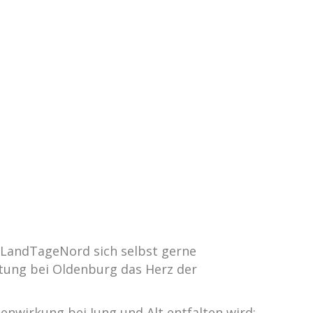
e LandTageNord sich selbst gerne
üstung bei Oldenburg das Herz der
nwirkung bei Jung und Alt entfalten wird: