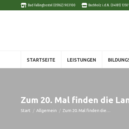
Bad Fallingbostel (05162) 903100
Buchholz i.d.N. (04181) 1350
STARTSEITE
LEISTUNGEN
BILDUNG
Zum 20. Mal finden die La
Sie befinden sich hier:
Start
Allgemein
Zum 20. Mal finden die…