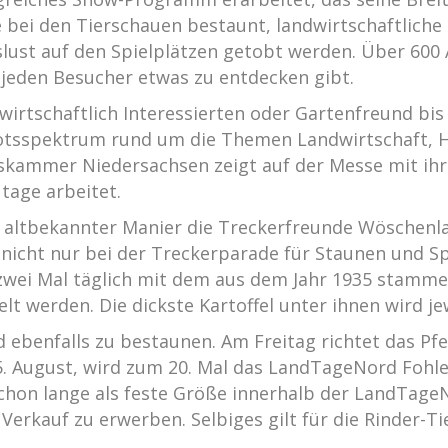
e bei den Tierschauen bestaunt, landwirtschaftlic
ust auf den Spielplätzen getobt werden. Über 600 A
 jeden Besucher etwas zu entdecken gibt.
irtschaftlich Interessierten oder Gartenfreund bis 
botsspektrum rund um die Themen Landwirtschaft, Ha
skammer Niedersachsen zeigt auf der Messe mit ihr
tage arbeitet.
n altbekannter Manier die Treckerfreunde Wöschenla
 nicht nur bei der Treckerparade für Staunen und 
zwei Mal täglich mit dem aus dem Jahr 1935 stammen
t werden. Die dickste Kartoffel unter ihnen wird je
d ebenfalls zu bestaunen. Am Freitag richtet das
. August, wird zum 20. Mal das LandTageNord Fohle
hon lange als feste Größe innerhalb der LandTageNo
 Verkauf zu erwerben. Selbiges gilt für die Rinder