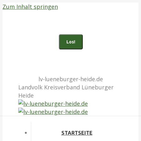
Zum Inhalt springen
Bad Fallingbostel (05162) 903100
Buchholz i.d.N. (04181)
135010
Search:
Facebook page opens in new
window
Instagram page opens in
new window
lv-lueneburger-heide.de
Landvolk Kreisverband Lüneburger
Heide
STARTSEITE