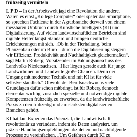
frühzeitig vermitteln
L P D
– In der Arbeitswelt jagt eine Revolution die andere.
Waren es einst „Kollege Computer“ oder später das Smartphone,
so sprechen Fachleute in der Agrarbranche derweil von einem
messbaren Umbruch durch Künstliche Intelligenz (KI) und
Digitalisierung. Auf vielen landwirtschaftlichen Betrieben sind
digitale Helfer längst Standard und bringen deutliche
Erleichterungen mit sich. „Ob in der Tierhaltung, beim
Pflanzenbau oder im Büro – durch die Digitalisierung steigern
wir Effizienz, Produktivität und Nachhaltigkeit gleichermaßen“,
sagt Martin Roberg, Vorsitzender im Bildungsausschuss des
Landvolks Niedersachsen. „Hier liegen gerade auch für junge
Landwirtinnen und Landwirte große Chancen. Denn der
Umgang mit moderner Technik und mit KI ist für viele
selbstverständlich.“ Obwohl der Berufsnachwuchs viele
Grundlagen dafür schon mitbringt, ist für Roberg dennoch
elementar wichtig, zusätzlich spezielle und notwendige digitale
Kompetenzen frühzeitig zu erwerben, da die landwirtschaftliche
Praxis zu den frühzeitig und am stärksten digitalisierten
Branchen gehört.
KI hat laut Experten das Potenzial, die Landwirtschaft
revolutionär zu verändern, indem sie Daten analysiert, um
präzise Handlungsempfehlungen abzuleiten und nachfolgende
Prozesse zu vereinfachen. „Um Gefahren durch KI zu