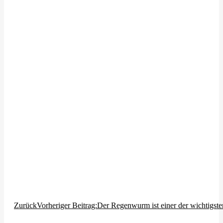
Zurück
Vorheriger Beitrag:
Der Regenwurm ist einer der wichtigste