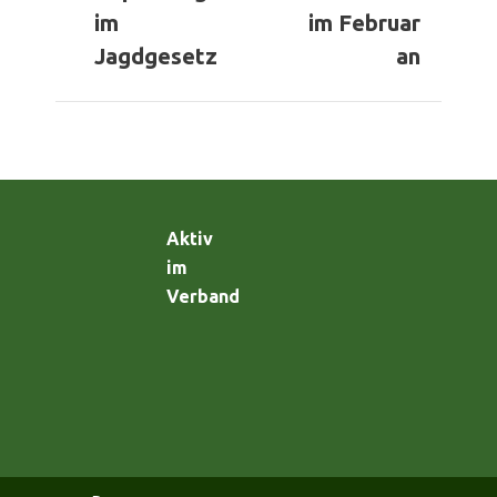
Beitrag:
Beitrag:
im
im Februar
Jagdgesetz
an
Aktiv
im
Verband