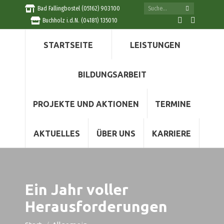
Search:
Bad Fallingbostel (05162) 903100
Buchholz i.d.N. (04181) 135010
Facebook
Instag
page
page
STARTSEITE
LEISTUNGEN
opens
opens
in
in
new
new
BILDUNGSARBEIT
window
windo
PROJEKTE UND AKTIONEN
TERMINE
AKTUELLES
ÜBER UNS
KARRIERE
Ein Jahr voller
Herausforderungen
Sie befinden sich hier: