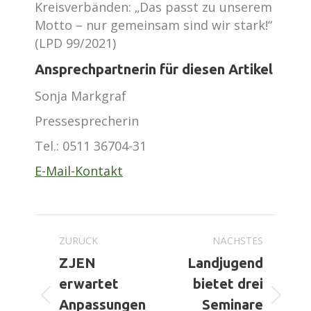
Kreisverbänden: „Das passt zu unserem
Motto – nur gemeinsam sind wir stark!“
(LPD 99/2021)
Ansprechpartnerin für diesen Artikel
Sonja Markgraf
Pressesprecherin
Tel.:
0511 36704-31
E-Mail-Kontakt
Kommentarnavigation
ZURÜCK
NÄCHSTES
ZJEN
Landjugend
erwartet
bietet drei
Vorheriger
Nächster
Anpassungen
Seminare