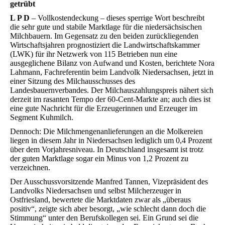
getrübt
L P D
– Vollkostendeckung – dieses sperrige Wort beschreibt
die sehr gute und stabile Marktlage für die niedersächsischen
Milchbauern. Im Gegensatz zu den beiden zurückliegenden
Wirtschaftsjahren prognostiziert die Landwirtschaftskammer
(LWK) für ihr Netzwerk von 115 Betrieben nun eine
ausgeglichene Bilanz von Aufwand und Kosten, berichtete Nora
Lahmann, Fachreferentin beim Landvolk Niedersachsen, jetzt in
einer Sitzung des Milchausschusses des
Landesbauernverbandes. Der Milchauszahlungspreis nähert sich
derzeit im rasanten Tempo der 60-Cent-Markte an; auch dies ist
eine gute Nachricht für die Erzeugerinnen und Erzeuger im
Segment Kuhmilch.
Dennoch: Die Milchmengenanlieferungen an die Molkereien
liegen in diesem Jahr in Niedersachsen lediglich um 0,4 Prozent
über dem Vorjahresniveau. In Deutschland insgesamt ist trotz
der guten Marktlage sogar ein Minus von 1,2 Prozent zu
verzeichnen.
Der Ausschussvorsitzende Manfred Tannen, Vizepräsident des
Landvolks Niedersachsen und selbst Milcherzeuger in
Ostfriesland, bewertete die Marktdaten zwar als „überaus
positiv“, zeigte sich aber besorgt, „wie schlecht dann doch die
Stimmung“ unter den Berufskollegen sei. Ein Grund sei die