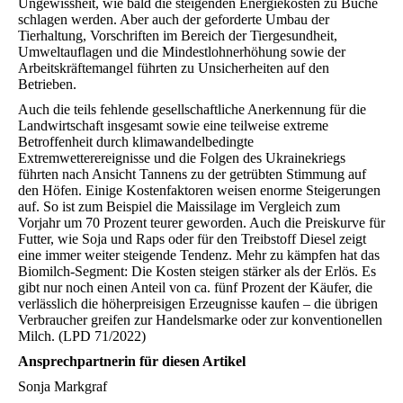
Ungewissheit, wie bald die steigenden Energiekosten zu Buche
schlagen werden. Aber auch der geforderte Umbau der
Tierhaltung, Vorschriften im Bereich der Tiergesundheit,
Umweltauflagen und die Mindestlohnerhöhung sowie der
Arbeitskräftemangel führten zu Unsicherheiten auf den
Betrieben.
Auch die teils fehlende gesellschaftliche Anerkennung für die
Landwirtschaft insgesamt sowie eine teilweise extreme
Betroffenheit durch klimawandelbedingte
Extremwetterereignisse und die Folgen des Ukrainekriegs
führten nach Ansicht Tannens zu der getrübten Stimmung auf
den Höfen. Einige Kostenfaktoren weisen enorme Steigerungen
auf. So ist zum Beispiel die Maissilage im Vergleich zum
Vorjahr um 70 Prozent teurer geworden. Auch die Preiskurve für
Futter, wie Soja und Raps oder für den Treibstoff Diesel zeigt
eine immer weiter steigende Tendenz. Mehr zu kämpfen hat das
Biomilch-Segment: Die Kosten steigen stärker als der Erlös. Es
gibt nur noch einen Anteil von ca. fünf Prozent der Käufer, die
verlässlich die höherpreisigen Erzeugnisse kaufen – die übrigen
Verbraucher greifen zur Handelsmarke oder zur konventionellen
Milch. (LPD 71/2022)
Ansprechpartnerin für diesen Artikel
Sonja Markgraf